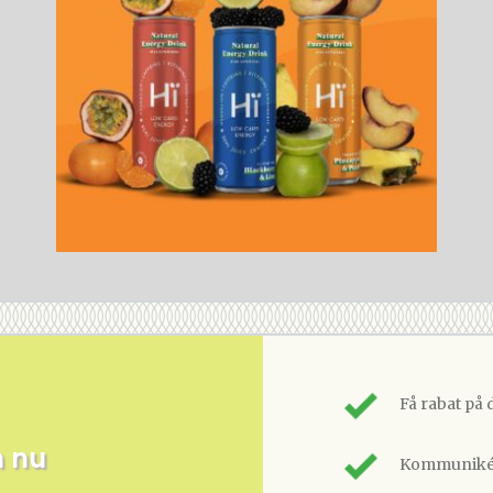
Få rabat på 
m nu
Kommunikér