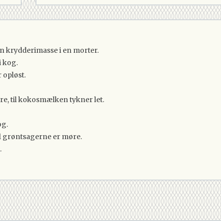
en krydderimasse i en morter.
 kog.
 opløst.
re, til kokosmælken tykner let.
og.
til grøntsagerne er møre.
.