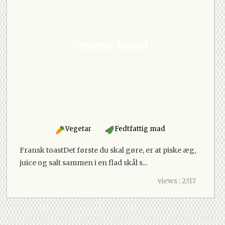
Fransk toast
Vegetar
Fedtfattig mad
Fransk toastDet første du skal gøre, er at piske æg,
juice og salt sammen i en flad skål s...
views : 2317