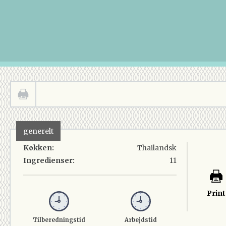
generelt
Køkken:
Thailandsk
Ingredienser:
11
Print
Tilberedningstid
Arbejdstid