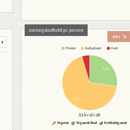
næringsindhold pr. person
vis i %
Protein
Kulhydrater
Fedt
2.1g
5.3g
32
kcal i alt
Vegetar
Vegansk Mad
Fedtfattig mad