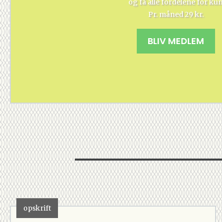
og få alle fordelene for ku
Pr. måned 29 kr.
BLIV MEDLEM
opskrift