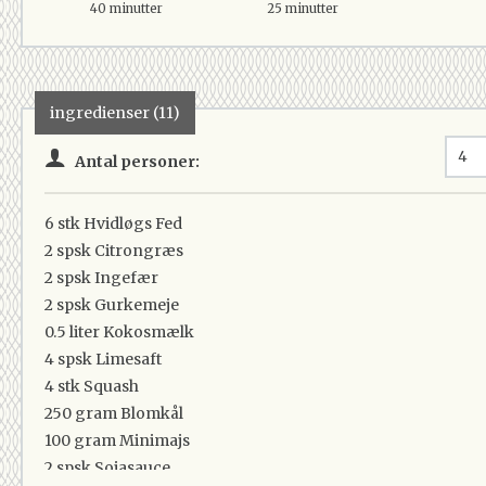
40 minutter
25 minutter
ingredienser (11)
Antal personer:
6 stk
Hvidløgs Fed
2 spsk
Citrongræs
2 spsk
Ingefær
2 spsk
Gurkemeje
0.5 liter
Kokosmælk
4 spsk
Limesaft
4 stk
Squash
250 gram
Blomkål
100 gram
Minimajs
2 spsk
Sojasauce