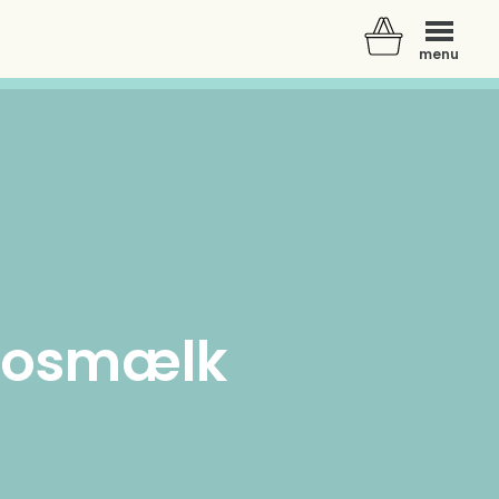
menu
okosmælk