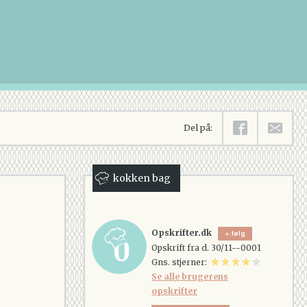
Del på:
kokken bag
Opskrifter.dk
følg
Opskrift fra d. 30/11--0001
Gns. stjerner:
Se alle brugerens
opskrifter