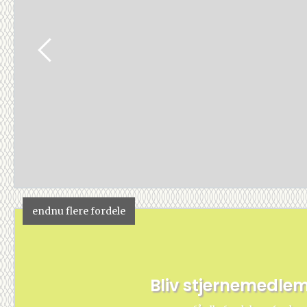
endnu flere fordele
Bliv stjernemedle