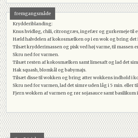
1 deciliter
Frisk Basilikum
fremgangsmåde
Krydderiblanding:
Knus hvidløg, chili, citrongræs, ingefær og gurkemeje til 
Hæld halvdelen af kokosmælken op i en wok og bring det i
Tilsæt krydderimassen og pisk ved høj varme, til massen er
Skru ned for varmen.
Tilsæt resten af kokosmælken samt limesaft og lad det sim
Hak squash, blomkål og babymajs.
Tilsæt disse til wokken og bring atter wokkens indhold i k
Skru ned for varmen, lad det simre uden låg i 5 min. eller 
Fjern wokken af varmen og rør sojasauce samt basilikum i