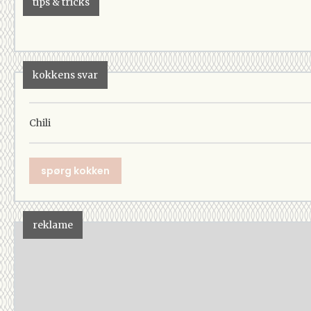
tips & tricks
kokkens svar
Chili
spørg kokken
reklame