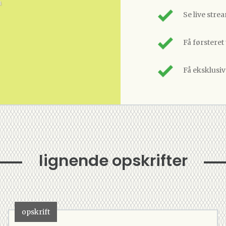
n
Se live stre
Få førsteret
Få eksklusi
lignende opskrifter
opskrift