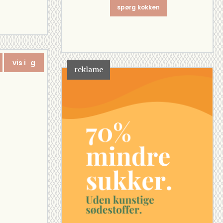
spørg kokken
vis i g
reklame