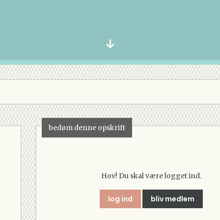
bedøm denne opskrift
Hov! Du skal være logget ind.
log ind
bliv medlem