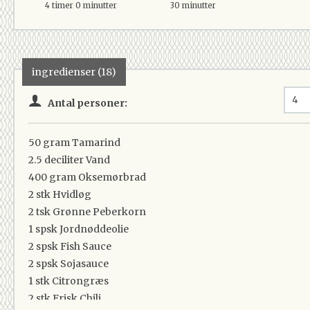
4 timer 0 minutter
30 minutter
ingredienser (18)
Antal personer:
50 gram
Tamarind
2.5 deciliter
Vand
400 gram
Oksemørbrad
2 stk
Hvidløg
2 tsk
Grønne Peberkorn
1 spsk
Jordnøddeolie
2 spsk
Fish Sauce
2 spsk
Sojasauce
1 stk
Citrongræs
2 stk
Frisk Chili