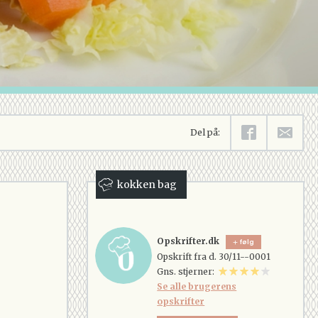
Del på:
kokken bag
Opskrifter.dk
følg
Opskrift fra d. 30/11--0001
Gns. stjerner:
Se alle brugerens
opskrifter