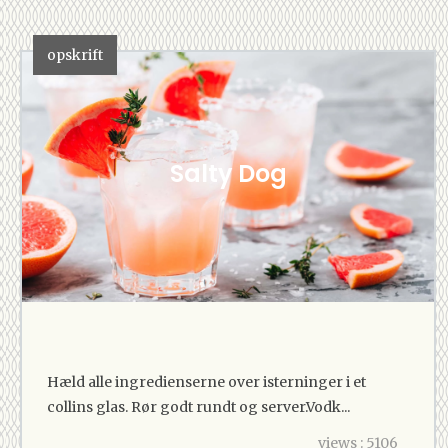
opskrift
Salty Dog
Hæld alle ingredienserne over isterninger i et
collins glas. Rør godt rundt og server.Vodk...
views : 5106