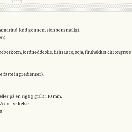
t tamarind-kød gennem sien som muligt.
en).
berkorn, jordnøddeolie, fishsauce, soja, finthakket citrongræs og
de faste ingredienser).
er på en rigtig grill) i 10 min.
. ½ cm tykkelse.
n.