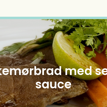
kemørbrad med se
sauce