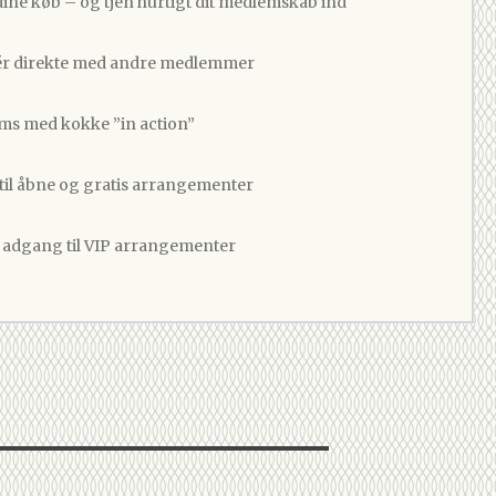
dine køb – og tjen hurtigt dit medlemskab ind
 direkte med andre medlemmer
ams med kokke ”in action”
 til åbne og gratis arrangementer
v adgang til VIP arrangementer