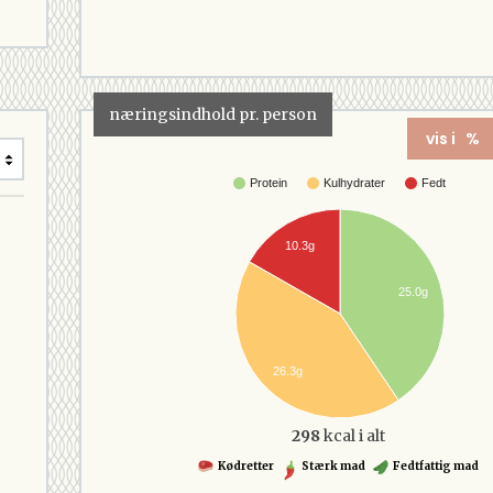
næringsindhold pr. person
vis i %
Protein
Kulhydrater
Fedt
10.3g
25.0g
26.3g
298
kcal i alt
Kødretter
Stærk mad
Fedtfattig mad