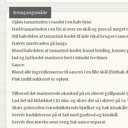
3 spsk
Fish Sauce
0.5 deciliter
Limesaft
fremgangsmåde
2 tsk
Sukker
Opløs tamarinden i vandet i en halv time.
1 stk
Frisk Chili
Hæld tamarinden i en fin si over en skål og pres så mege
1 stk
Forårsløg
Stil halvdelen af tamarind-kødet til side (skal bruges i sauc
1 spsk
Frisk Koriander
Halvér mørbraden på langs.
1 stk
Gulerod
Bland halvdelen af tamarind-kødet, knust hvidløg, knuste pe
80 gram
Kinakål
fad og lad kødet marinere heri i mindst tre timer.
Sauce:
Bland alle ingredienserne til saucen i en lille skål (finthak 
Pisk indtil sukkeret er opløst.
Tilbered det marinerede oksekød på en olieret grillpande (ell
Lad det stå tildækket i 10 min. og skær det så i skiver på ca
Skær guleroden i tændstikstynde bjælker og hak kinakåle
Servér kødskiverne på et fad med guelrod og kinakål.
Servér den stærke seur rong hai-sauce separat.