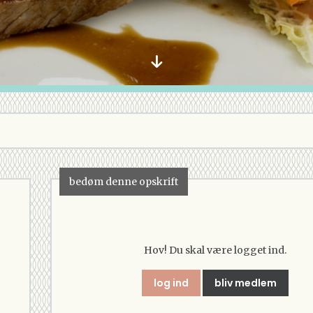
bedøm denne opskrift
Hov! Du skal være logget ind.
log ind
bliv medlem