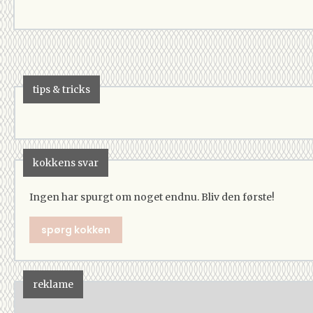
tips & tricks
kokkens svar
Ingen har spurgt om noget endnu. Bliv den første!
spørg kokken
reklame