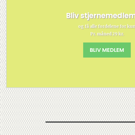
Bliv stjernemedle
og få alle fordelene for ku
Pr. måned 29 kr.
BLIV MEDLEM