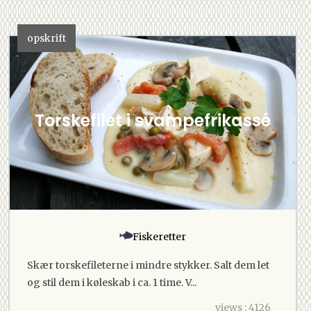
opskrift
Torskefilet i svampefrikassé
Fiskeretter
Skær torskefileterne i mindre stykker. Salt dem let
og stil dem i køleskab i ca. 1 time. V...
views : 4126