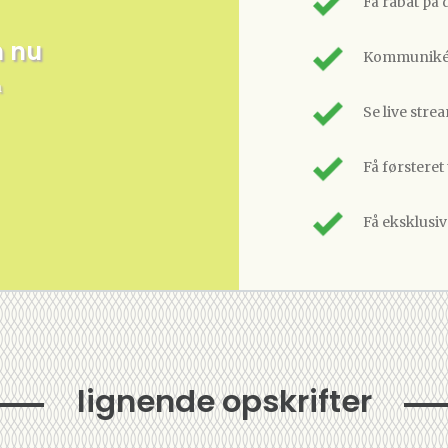
Få rabat på 
m nu
Kommunikér
n
Se live stre
Få førsteret
Få eksklusi
lignende opskrifter