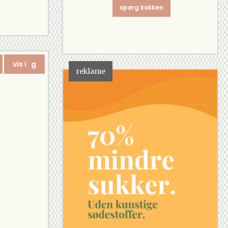
spørg kokken
vis i g
reklame