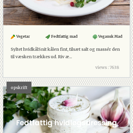
Vegetar
Fedtfattig mad
Vegansk Mad
Syltet hvidkålSnit kålen fint, tilsæt salt og massér den
til væsken trækkes ud. Riv æ...
views : 7638
opskrift
Fedtfattig hvidløgsdressing