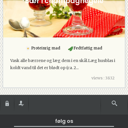
Bær i champagnegelé
Proteinrig mad
Fedtfattig mad
Vask alle bærrene og læg dem i en skål.Læg husblas i
koldt vand til det er blødt op (ca. 2...
views : 3832
følg os