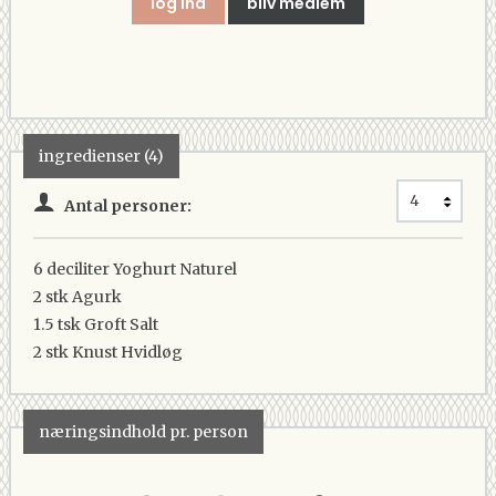
log ind
bliv medlem
ingredienser (4)
Antal personer:
6 deciliter
Yoghurt Naturel
2 stk
Agurk
1.5 tsk
Groft Salt
2 stk
Knust Hvidløg
næringsindhold pr. person