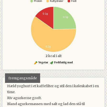
Protein
Kulhydrater
Fedt
0.1g
0.1g
0.2g
2
kcal i alt
Vegetar
Fedtfattig mad
fremgangsmåde
Hæld yoghurt i et kaffefilter og stil den i køleskabet i en
time.
Riv agurkerne groft.
Bland agurkemassen med salt og lad den stå til