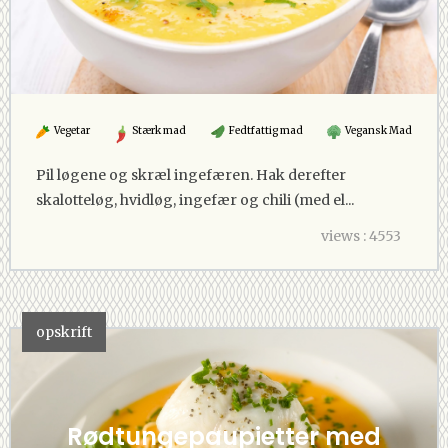
Vegetar
Stærk mad
Fedtfattig mad
Vegansk Mad
Pil løgene og skræl ingefæren. Hak derefter
skalotteløg, hvidløg, ingefær og chili (med el...
views : 4553
opskrift
Rødtungepaupietter med