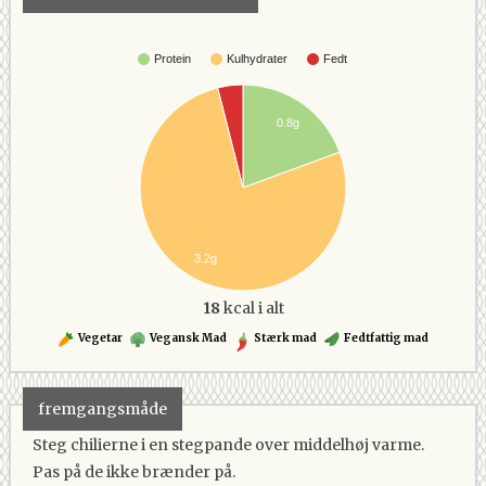
Protein
Kulhydrater
Fedt
0.8g
3.2g
18
kcal i alt
Vegetar
Vegansk Mad
Stærk mad
Fedtfattig mad
fremgangsmåde
Steg chilierne i en stegpande over middelhøj varme.
Pas på de ikke brænder på.