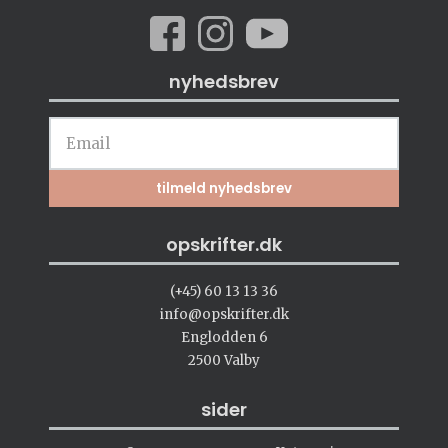
nyhedsbrev
opskrifter.dk
(+45) 60 13 13 36
info@opskrifter.dk
Englodden 6
2500 Valby
sider