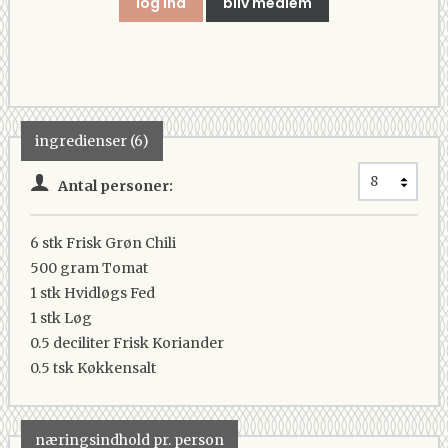
log ind
bliv medlem
ingredienser (6)
Antal personer:
6 stk
Frisk Grøn Chili
500 gram
Tomat
1 stk
Hvidløgs Fed
1 stk
Løg
0.5 deciliter
Frisk Koriander
0.5 tsk
Køkkensalt
næringsindhold pr. person