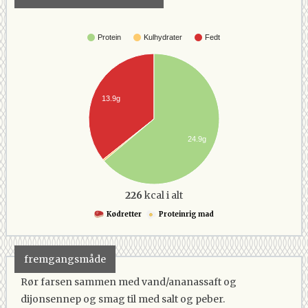
Protein
Kulhydrater
Fedt
13.9g
24.9g
226
kcal i alt
Kødretter
Proteinrig mad
fremgangsmåde
Rør farsen sammen med vand/ananassaft og
dijonsennep og smag til med salt og peber.