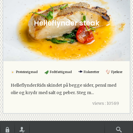
Helleflynder steak
Proteinrig mad
Fedtfattig mad
Fiskeretter
Fjerkræ
HelleflynderRids skindet på begge sider, pensl med
olie og krydr med salt og peber. Steg m...
views : 10589