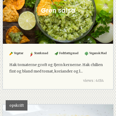
Grøn salsa
Vegetar
Stærk mad
Fedtfattig mad
Vegansk Mad
Hak tomaterne groft og fjern kernerne. Hak chilien
fint og bland med tomat, koriander og l...
views : 4014
opskrift