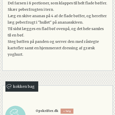
Del farsen i 8 portioner, som klappes til helt flade bøffer.
Skær peberfrugten i tern.
Læg en skive ananas på 4 af de flade bøffer, og herefter
læg peberfrugt i "hullet" på ananasskiven.
Til sidst lægges en flad bøf ovenpå, og det hele samles
til en bøf.
Steg bøffen på panden og server den med råstegte
kartofler samt en hjemmerørt dressing af græsk
yoghurt.
kokken bag
Opskrifter.dk
følg