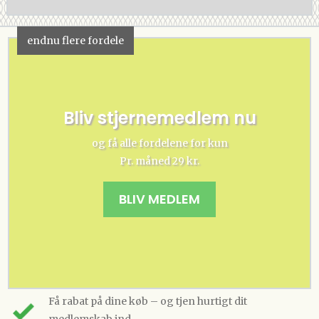
endnu flere fordele
Bliv stjernemedlem nu
og få alle fordelene for kun
Pr. måned 29 kr.
BLIV MEDLEM
Få rabat på dine køb – og tjen hurtigt dit