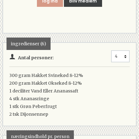
log ind
bliv medlem
ingredienser (6)
Antal personer:
300 gram
Hakket Svinekød 8-12%
200 gram
Hakket Oksekød 8-12%
1 deciliter
Vand Eller Ananassaft
4 stk
Ananasringe
1 stk
Grøn Peberfrugt
2 tsk
Dijonsennep
næringsindhold pr. person