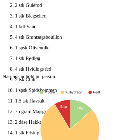
2 stk
Gulerod
1 stk
Blegselleri
1 bdt
Vand
4 stk
Grøntsagsbouillon
1 spsk
Olivenolie
1 stk
Rødløg
4 stk
Hvidløgs fed
Næringsindhold pr. person
2 tsk
Chili
1 spsk
Spidskommen
Protein
Kulhydrater
Fedt
1.5 tsk
Havsalt
5.1g
7.8g
75 gram
Majsgryn
2 dåse
Hakkede tomater
1 stk
Frisk grøn chili