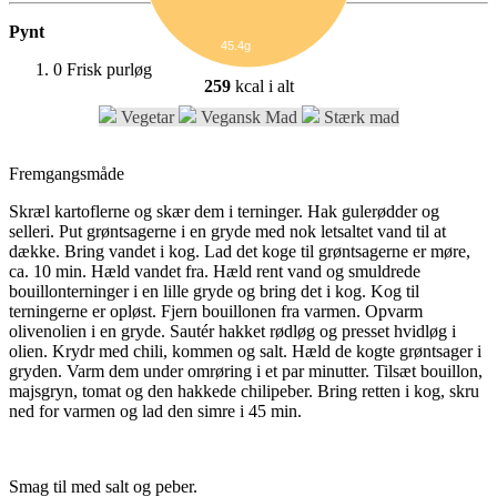
Pynt
45.4g
0
Frisk purløg
259
kcal i alt
Vegetar
Vegansk Mad
Stærk mad
Fremgangsmåde
Skræl kartoflerne og skær dem i terninger. Hak gulerødder og
selleri. Put grøntsagerne i en gryde med nok letsaltet vand til at
dække. Bring vandet i kog. Lad det koge til grøntsagerne er møre,
ca. 10 min. Hæld vandet fra. Hæld rent vand og smuldrede
bouillonterninger i en lille gryde og bring det i kog. Kog til
terningerne er opløst. Fjern bouillonen fra varmen. Opvarm
olivenolien i en gryde. Sautér hakket rødløg og presset hvidløg i
olien. Krydr med chili, kommen og salt. Hæld de kogte grøntsager i
gryden. Varm dem under omrøring i et par minutter. Tilsæt bouillon,
majsgryn, tomat og den hakkede chilipeber. Bring retten i kog, skru
ned for varmen og lad den simre i 45 min.
Smag til med salt og peber.