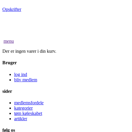
Opskrifter
menu
Der er ingen varer i din kurv.
Bruger
log ind
bliv medlem
sider
medlemsfordele
kategorier
tøm køleskabet
artikler
følg os