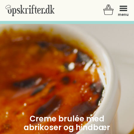
menu
Der er ingen varer i din kurv.
Creme brulée med
abrikoser og hindbær