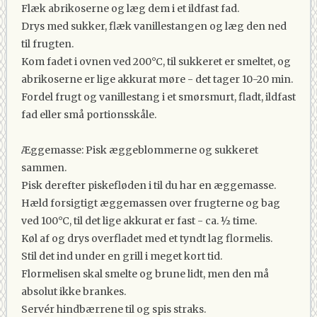
Flæk abrikoserne og læg dem i et ildfast fad.
Drys med sukker, flæk vanillestangen og læg den ned
til frugten.
Kom fadet i ovnen ved 200°C, til sukkeret er smeltet, og
abrikoserne er lige akkurat møre - det tager 10-20 min.
Fordel frugt og vanillestang i et smørsmurt, fladt, ildfast
fad eller små portionsskåle.
Æggemasse: Pisk æggeblommerne og sukkeret
sammen.
Pisk derefter piskefløden i til du har en æggemasse.
Hæld forsigtigt æggemassen over frugterne og bag
ved 100°C, til det lige akkurat er fast - ca. ½ time.
Køl af og drys overfladet med et tyndt lag flormelis.
Stil det ind under en grill i meget kort tid.
Flormelisen skal smelte og brune lidt, men den må
absolut ikke brankes.
Servér hindbærrene til og spis straks.