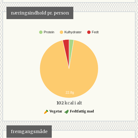
næringsindhold pr. person
Protein
Kulhydrater
Fedt
22.8g
102
kcal i alt
Vegetar
Fedtfattig mad
fremgangsmåde