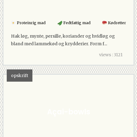
Proteinrig mad
Fedtfattig mad
Kødretter
Hak løg, mynte, persille, koriander og hvidløg og
bland med lammekød og krydderier. Form f...
views : 3121
opskrift
Açai-bowls