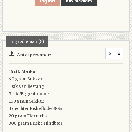
log ind
bliv medlem
ingredienser (8)
Antal personer:
16 stk
Abrikos
40 gram
Sukker
1 stk
Vanillestang
5 stk
Æggeblomme
100 gram
Sukker
3 deciliter
Piskefløde 38%
20 gram
Flormelis
300 gram
Friske Hindbær