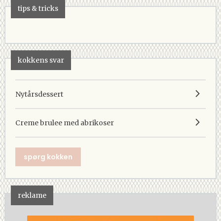
tips & tricks
kokkens svar
Nytårsdessert
Creme brulee med abrikoser
spørg kokken
reklame