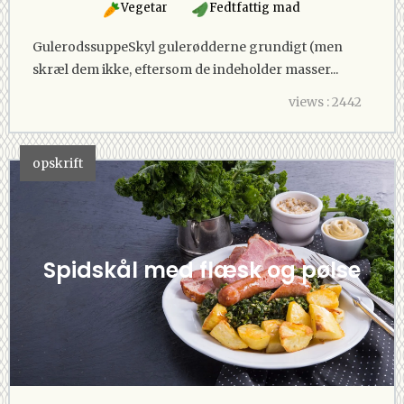
Vegetar
Fedtfattig mad
GulerodssuppeSkyl gulerødderne grundigt (men
skræl dem ikke, eftersom de indeholder masser...
views : 2442
opskrift
Spidskål med flæsk og pølse