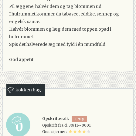
Pil æggene, halvér dem og tag blommen ud.
I hulrummet kommer du tabasco, eddike, sennep og
engelsk sauce.
Halvér blommen og læg dem med toppen opad i
hulrummet.
Spis det halverede æg med fyld i én mundfuld.
God appetit.
kokken bag
Opskrifter.dk
følg
Opskrift fra d. 30/11--0001
Gns. stjerner: