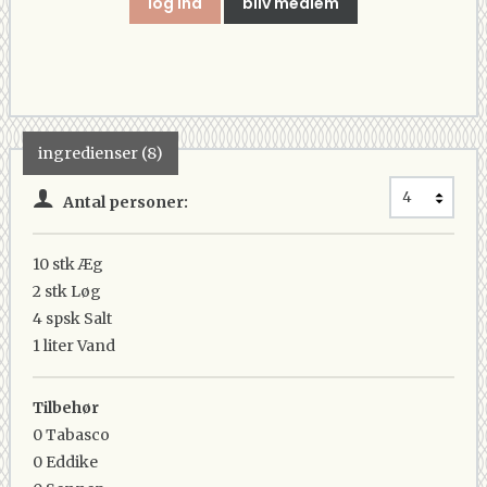
log ind
bliv medlem
ingredienser (8)
Antal personer:
10 stk
Æg
2 stk
Løg
4 spsk
Salt
1 liter
Vand
Tilbehør
0
Tabasco
0
Eddike