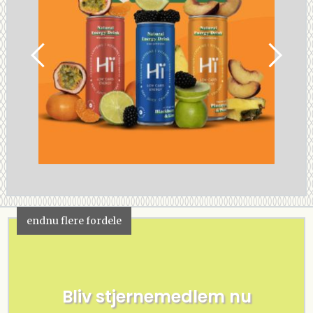
endnu flere fordele
Bliv stjernemedlem nu