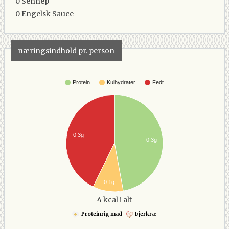
0
Sennep
0
Engelsk Sauce
næringsindhold pr. person
Protein
Kulhydrater
Fedt
0.3g
0.3g
0.1g
4
kcal i alt
Proteinrig mad
Fjerkræ