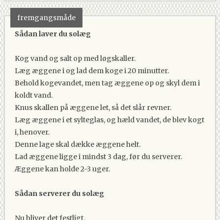
fremgangsmåde
Sådan laver du solæg
Kog vand og salt op med løgskaller.
Læg æggene i og lad dem koge i 20 minutter.
Behold kogevandet, men tag æggene op og skyl dem i
koldt vand.
Knus skallen på æggene let, så det slår revner.
Læg æggene i et sylteglas, og hæld vandet, de blev kogt
i, henover.
Denne lage skal dække æggene helt.
Lad æggene ligge i mindst 3 dag, før du serverer.
Æggene kan holde 2-3 uger.
Sådan serverer du solæg
Nu bliver det festligt.