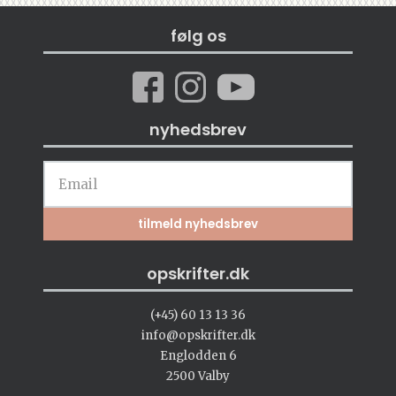
følg os
nyhedsbrev
opskrifter.dk
(+45) 60 13 13 36
info@opskrifter.dk
Englodden 6
2500 Valby