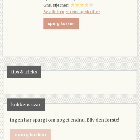
Gns. stjerner:
Se alle brugerens opskrifter
spørg kokken
tips & tricks
kokkens svar
Ingen har spurgt om noget endnu. Bliv den første!
spørg kokken