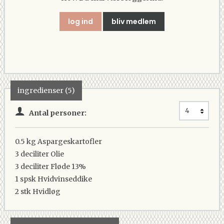
log ind
bliv medlem
ingredienser (5)
Antal personer:
0.5 kg
Aspargeskartofler
3 deciliter
Olie
3 deciliter
Fløde 13%
1 spsk
Hvidvinseddike
2 stk
Hvidløg