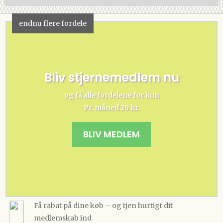
endnu flere fordele
Bliv stjernemedlem nu
og få alle fordelene for kun
Pr. måned 29 kr.
BLIV MEDLEM
Få rabat på dine køb – og tjen hurtigt dit
medlemskab ind