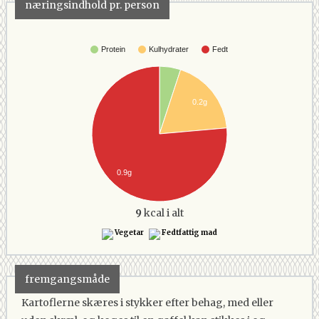
næringsindhold pr. person
Protein
Kulhydrater
Fedt
0.2g
0.9g
9
kcal i alt
Vegetar
Fedtfattig mad
fremgangsmåde
Kartoflerne skæres i stykker efter behag, med eller