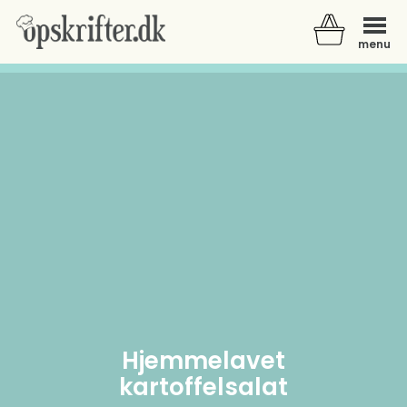
menu
Der er ingen varer i din kurv.
Hjemmelavet
kartoffelsalat