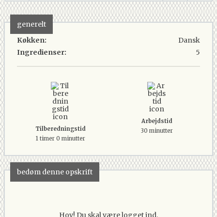
generelt
Køkken:
Dansk
Ingredienser:
5
Arbejdstid
Tilberedningstid
30 minutter
1 timer 0 minutter
bedøm denne opskrift
Hov! Du skal være logget ind.