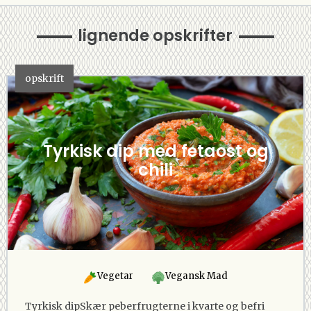
lignende opskrifter
opskrift
Tyrkisk dip med fetaost og
chili
Vegetar
Vegansk Mad
Tyrkisk dipSkær peberfrugterne i kvarte og befri