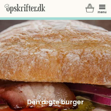
menu
Der er ingen varer i din kurv.
Den ægte burger