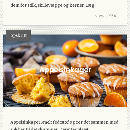
dem for stilk, skillevægge og kerner. Læg...
views : 934
opskrift
Appelsinkager
AppelsinkagerSmelt fedtstof og rør det sammen med
sukker, til det skummer. Derefter tilsæt...