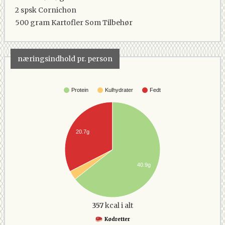
2 spsk
Cornichon
500 gram
Kartofler Som Tilbehør
næringsindhold pr. person
Protein
Kulhydrater
Fedt
20.7g
40.9g
357
kcal i alt
Kødretter