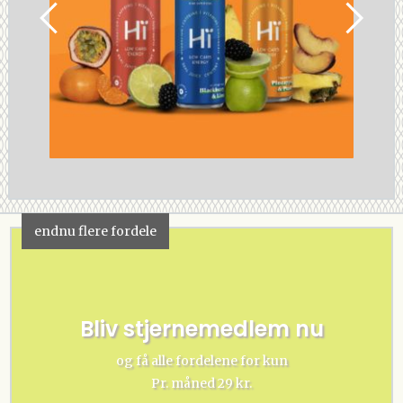
endnu flere fordele
Bliv stjernemedlem nu
og få alle fordelene for kun
Pr. måned 29 kr.