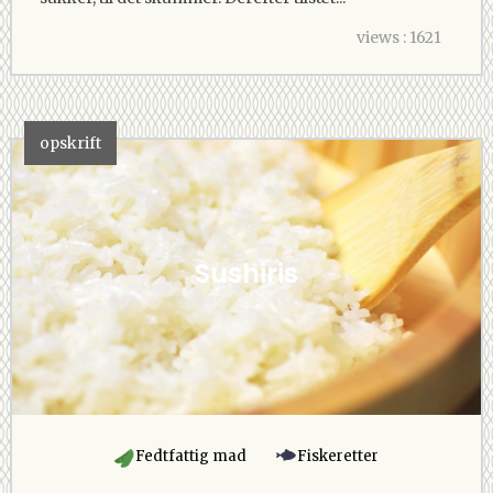
views : 1621
opskrift
Sushiris
Fedtfattig mad
Fiskeretter