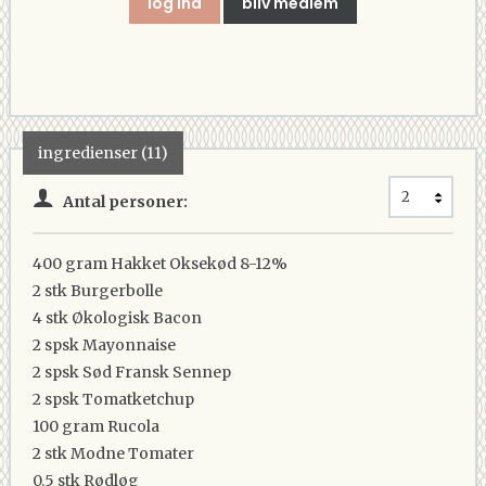
log ind
bliv medlem
ingredienser (11)
Antal personer:
400 gram
Hakket Oksekød 8-12%
2 stk
Burgerbolle
4 stk
Økologisk Bacon
2 spsk
Mayonnaise
2 spsk
Sød Fransk Sennep
2 spsk
Tomatketchup
100 gram
Rucola
2 stk
Modne Tomater
0.5 stk
Rødløg