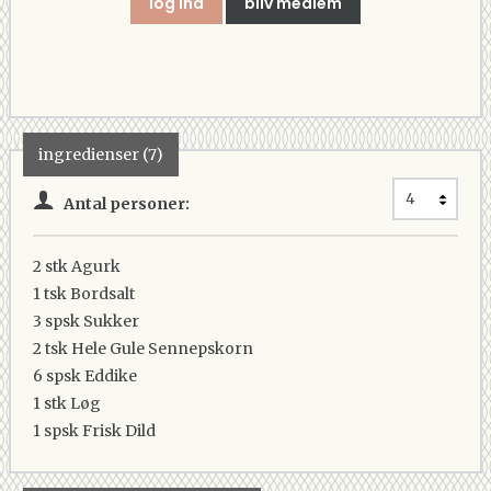
log ind
bliv medlem
ingredienser (7)
Antal personer:
2 stk
Agurk
1 tsk
Bordsalt
3 spsk
Sukker
2 tsk
Hele Gule Sennepskorn
6 spsk
Eddike
1 stk
Løg
1 spsk
Frisk Dild