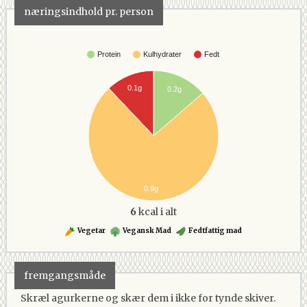
næringsindhold pr. person
Protein
Kulhydrater
Fedt
0.1g
0.2g
0.9g
6
kcal i alt
Vegetar
Vegansk Mad
Fedtfattig mad
fremgangsmåde
Skræl agurkerne og skær dem i ikke for tynde skiver.