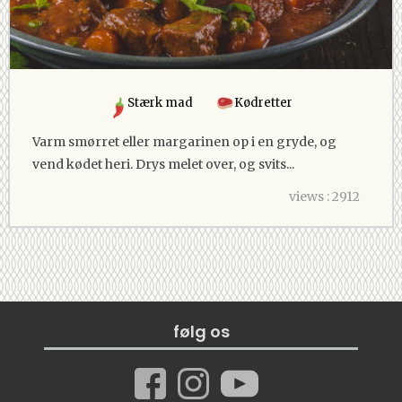
Stærk mad
Kødretter
Varm smørret eller margarinen op i en gryde, og
vend kødet heri. Drys melet over, og svits...
views : 2912
følg os