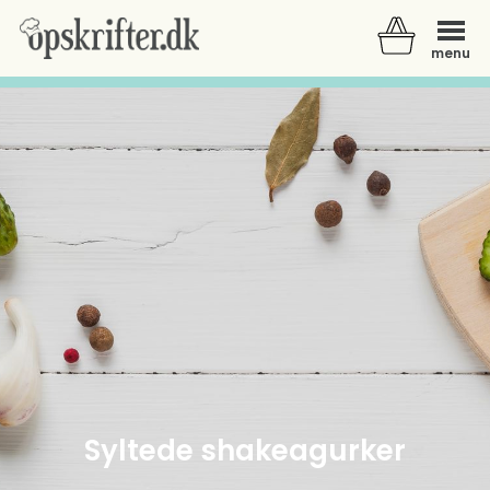
menu
Der er ingen varer i din kurv.
Syltede shakeagurker