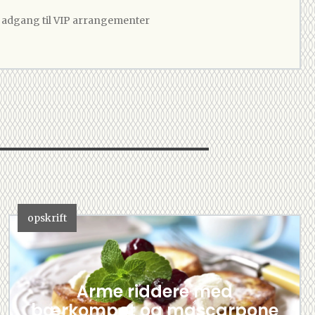
v adgang til VIP arrangementer
opskrift
Arme riddere med
bærkompot og mascarpone