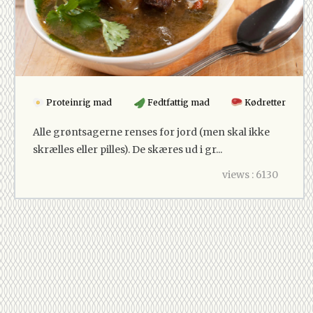
Proteinrig mad
Fedtfattig mad
Kødretter
Alle grøntsagerne renses for jord (men skal ikke
skrælles eller pilles). De skæres ud i gr...
views : 6130