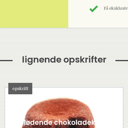
Få eksklusi
lignende opskrifter
opskrift
Blødende chokoladekage