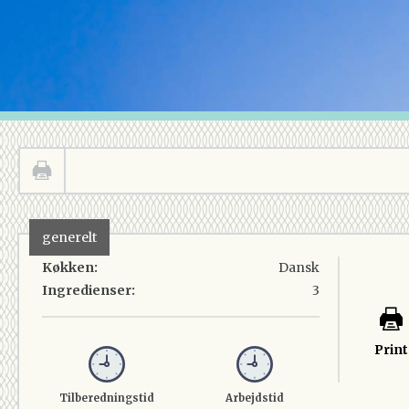
generelt
Køkken:
Dansk
Ingredienser:
3
Print
Tilberedningstid
Arbejdstid