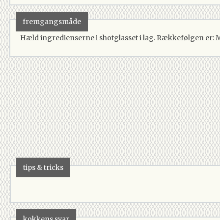
fremgangsmåde
Hæld ingredienserne i shotglasset i lag. Rækkefølgen er: 
tips & tricks
kokkens svar