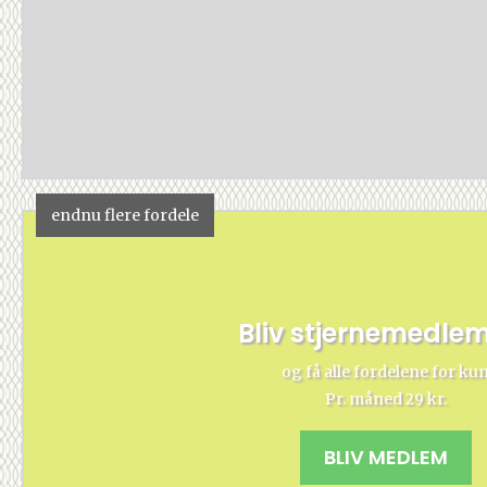
endnu flere fordele
Bliv stjernemedle
og få alle fordelene for ku
Pr. måned 29 kr.
BLIV MEDLEM