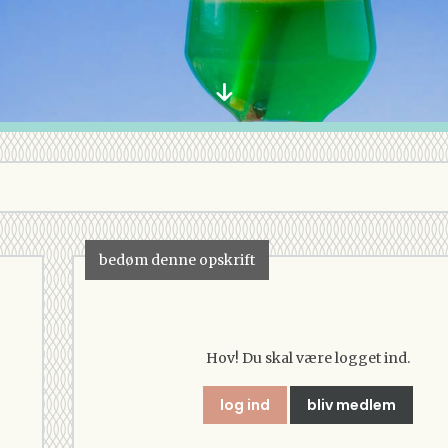
bedøm denne opskrift
Hov! Du skal være logget ind.
log ind
bliv medlem