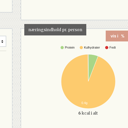
næringsindhold pr. person
vis i %
Protein
Kulhydrater
Fedt
0.4g
6
kcal i alt