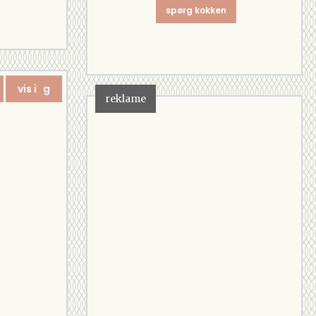
spørg kokken
vis i g
reklame