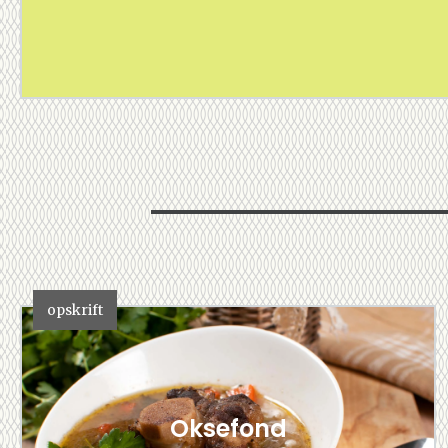
opskrift
Oksefond