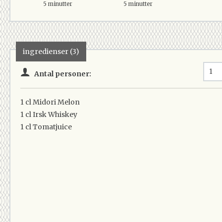
5 minutter
5 minutter
ingredienser (3)
Antal personer:
1 cl
Midori Melon
1 cl
Irsk Whiskey
1 cl
Tomatjuice