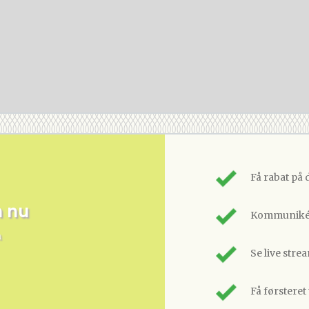
Få rabat på 
m nu
Kommunikér
n
Se live stre
Få førsteret