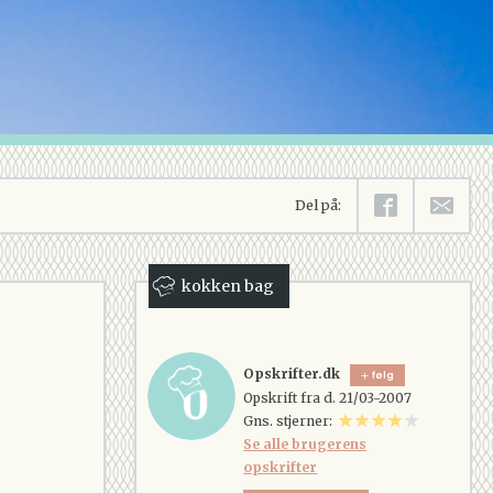
Del på:
kokken bag
Opskrifter.dk
følg
Opskrift fra d. 21/03-2007
Gns. stjerner:
Se alle brugerens
opskrifter