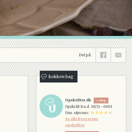
Del på:
kokken bag
Opskrifter.dk
følg
Opskrift fra d. 30/11--0001
Gns. stjerner:
Se alle brugerens
opskrifter