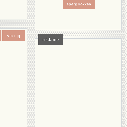
spørg kokken
vis i g
reklame