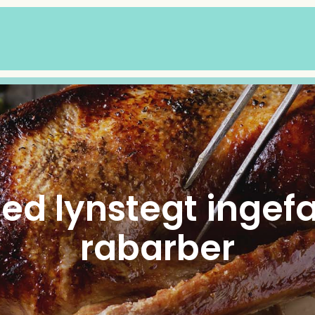
ed lynstegt ingefæ
rabarber