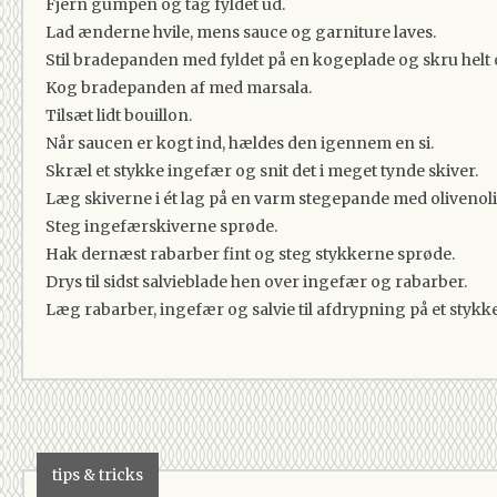
Fjern gumpen og tag fyldet ud.
Lad ænderne hvile, mens sauce og garniture laves.
Stil bradepanden med fyldet på en kogeplade og skru helt 
Kog bradepanden af med marsala.
Tilsæt lidt bouillon.
Når saucen er kogt ind, hældes den igennem en si.
Skræl et stykke ingefær og snit det i meget tynde skiver.
Læg skiverne i ét lag på en varm stegepande med olivenoli
Steg ingefærskiverne sprøde.
Hak dernæst rabarber fint og steg stykkerne sprøde.
Drys til sidst salvieblade hen over ingefær og rabarber.
Læg rabarber, ingefær og salvie til afdrypning på et stykk
tips & tricks