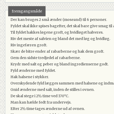
fremgangsmåde
Der kan bruges 2 små ænder (moseand) til 6 personer.
Fyldet skal ikke spises bagefter, det skal bare give smag t
Til fyldet hakkes løgene groft, og hvidløget halveres.
Riv det meste af salvien og bland det med løg og hvidløg.
Riv ingefæren groft.
Skær de bitre ender af rabarberne og hak dem groft.
Gem den sidste tredjedel af rabarberne.
Krydr med salt og peber og bland ingredienserne godt.
Fyld ænderne med fyldet.
Hak halsene i stykker.
Overskydende fyld lægges sammen med halsene og indm
Gnid ænderne med salt, inden de stilles i ovnen.
De skal stege i 2½ time ved 170°C.
Man kan hælde fedt fra undervejs.
Efter 2½ time tages ænderne ud af ovnen.