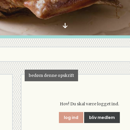
bedøm denne opskrift
Hov! Du skal være logget ind.
log ind
bliv medlem