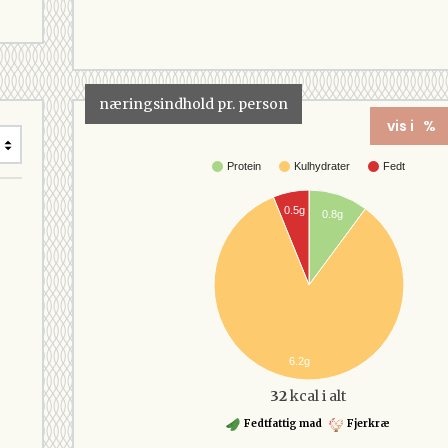
næringsindhold pr. person
vis i %
Protein
Kulhydrater
Fedt
0.5g
0.8g
6.2g
32
kcal i alt
Fedtfattig mad
Fjerkræ