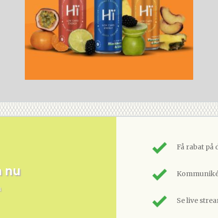
Få rabat på 
m nu
Kommunikér
n
Se live stre