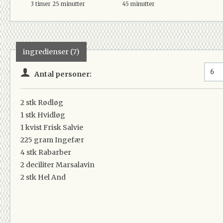
3 timer 25 minutter
45 minutter
ingredienser (7)
Antal personer:
2 stk
Rødløg
1 stk
Hvidløg
1 kvist
Frisk Salvie
225 gram
Ingefær
4 stk
Rabarber
2 deciliter
Marsalavin
2 stk
Hel And