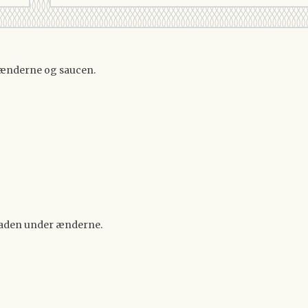
il ænderne og saucen.
aden under ænderne.