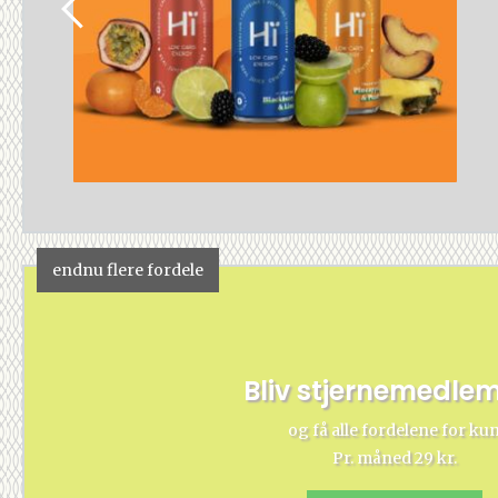
endnu flere fordele
Bliv stjernemedle
og få alle fordelene for ku
Pr. måned 29 kr.