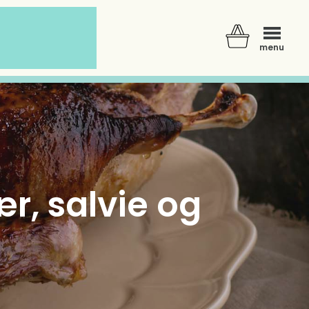
menu
r, salvie og