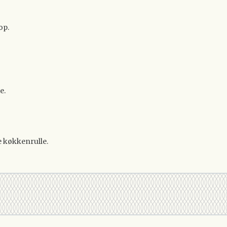
op.
e.
e køkkenrulle.