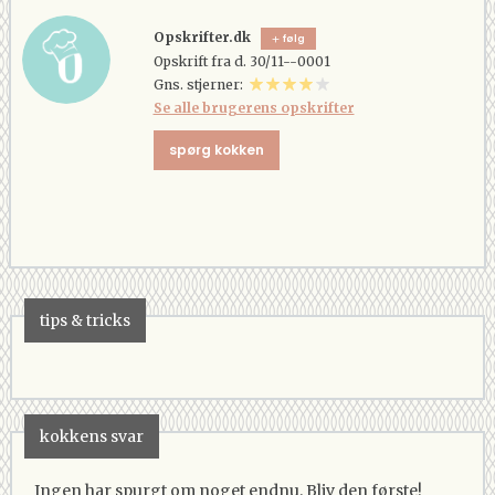
Opskrifter.dk
følg
Opskrift fra d. 30/11--0001
Gns. stjerner:
Se alle brugerens opskrifter
spørg kokken
tips & tricks
kokkens svar
Ingen har spurgt om noget endnu. Bliv den første!