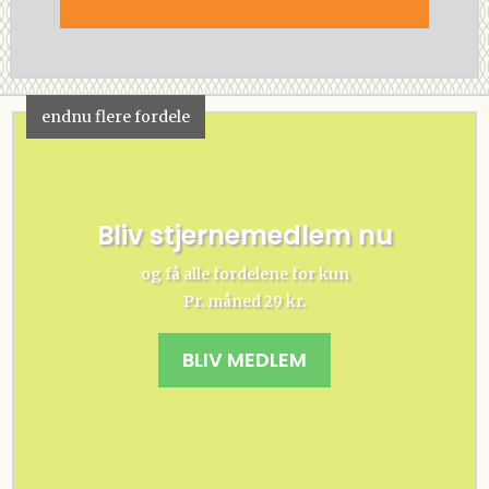
endnu flere fordele
Bliv stjernemedlem nu
og få alle fordelene for kun
Pr. måned 29 kr.
BLIV MEDLEM