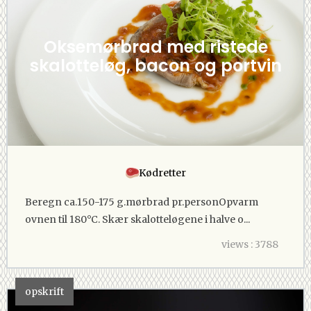
Oksemørbrad med ristede
skalotteløg, bacon og portvin
Kødretter
Beregn ca.150-175 g.mørbrad pr.personOpvarm
ovnen til 180°C. Skær skalotteløgene i halve o...
views : 3788
opskrift