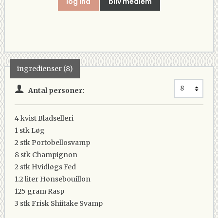
log ind
bliv medlem
ingredienser (8)
Antal personer:
4 kvist
Bladselleri
1 stk
Løg
2 stk
Portobellosvamp
8 stk
Champignon
2 stk
Hvidløgs Fed
1.2 liter
Hønsebouillon
125 gram
Rasp
3 stk
Frisk Shiitake Svamp