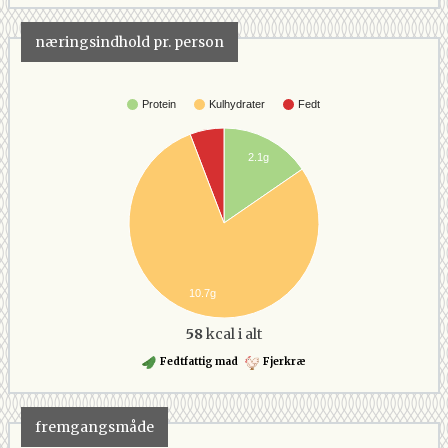
næringsindhold pr. person
Protein
Kulhydrater
Fedt
2.1g
10.7g
58
kcal i alt
Fedtfattig mad
Fjerkræ
fremgangsmåde