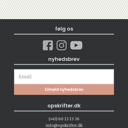
følg os
nyhedsbrev
opskrifter.dk
(+45) 60 13 13 36
info@opskrifter.dk