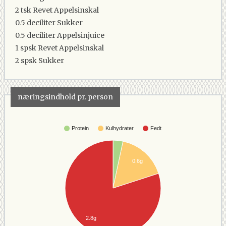
2 tsk
Revet Appelsinskal
0.5 deciliter
Sukker
0.5 deciliter
Appelsinjuice
1 spsk
Revet Appelsinskal
2 spsk
Sukker
næringsindhold pr. person
Protein
Kulhydrater
Fedt
0.6g
2.8g