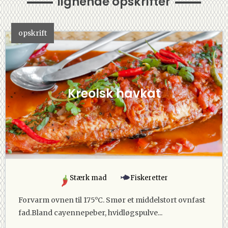
lignende opskrifter
opskrift
Kreolsk havkat
Stærk mad
Fiskeretter
Forvarm ovnen til 175°C. Smør et middelstort ovnfast
fad.Bland cayennepeber, hvidløgspulve...