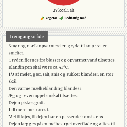
27
kcal i alt
Vegetar
Fedtfattig mad
fremgangsmåde
Smør og mælk opvarmes i en gryde, til smørret er
smeltet.
Gryden fjernes fra blusset og opvarmet vand tilsættes.
Blandingen skal være ca. 43°C.
1/3 af melet, gær, salt, anis og sukker blandes i en stor
skål.
Den varme mælkeblanding blandes i.
Æg og reven appelsinskal tilsættes.
Dejen piskes godt.
1 dl mere mel røres i.
Mel tilføjes, til dejen har en passende konsistens.
Dejen lægges på en melbestrøet overflade og æltes, til