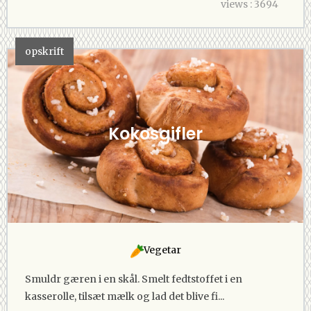
views : 3694
opskrift
Kokosgifler
Vegetar
Smuldr gæren i en skål. Smelt fedtstoffet i en
kasserolle, tilsæt mælk og lad det blive fi...