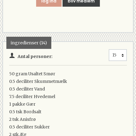
log ind
bliv medlem
ingredienser (14)
Antal personer:
50 gram
Usaltet Smør
0.5 deciliter
Skummetmælk
0.5 deciliter
Vand
7.5 deciliter
Hvedemel
1 pakke
Gær
0.5 tsk
Bordsalt
2 tsk
Anisfrø
0.5 deciliter
Sukker
2 stk
Æg