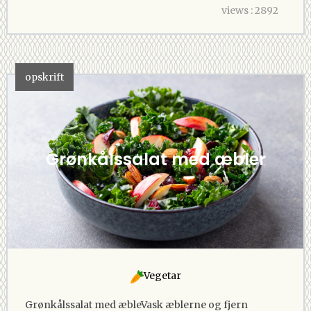
views : 2892
opskrift
Grønkålssalat med æbler
Vegetar
Grønkålssalat med æbleVask æblerne og fjern