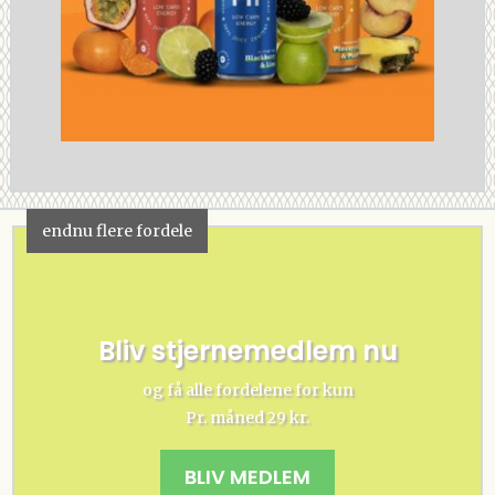
endnu flere fordele
Bliv stjernemedlem nu
og få alle fordelene for kun
Pr. måned 29 kr.
BLIV MEDLEM