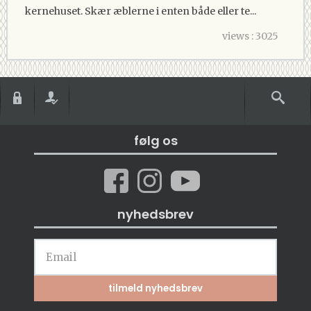
kernehuset. Skær æblerne i enten både eller te...
views : 3025
følg os
nyhedsbrev