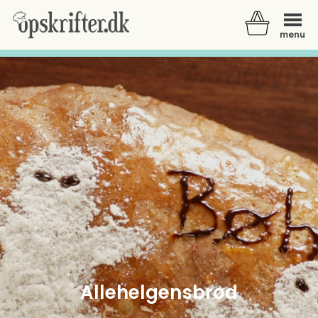
menu
Der er ingen varer i din kurv.
Allehelgensbrød