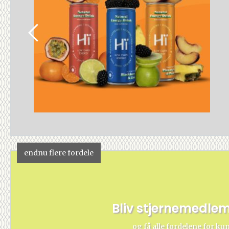
endnu flere fordele
Bliv stjernemedle
og få alle fordelene for ku