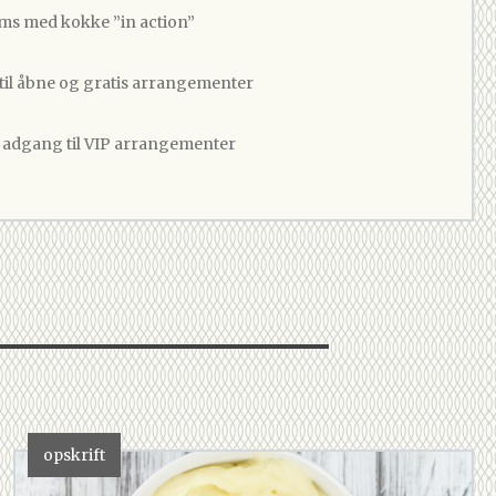
ams med kokke ”in action”
 til åbne og gratis arrangementer
v adgang til VIP arrangementer
opskrift