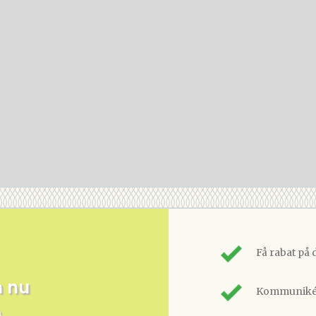
Få rabat på 
m nu
Kommunikér
n