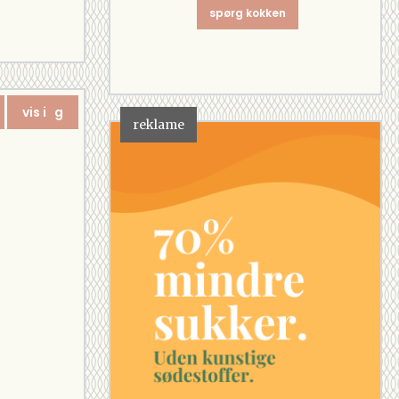
spørg kokken
vis i g
reklame