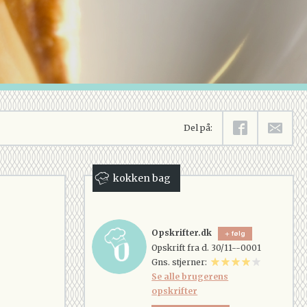
Del på:
kokken bag
Opskrifter.dk
følg
Opskrift fra d. 30/11--0001
Gns. stjerner:
Se alle brugerens
opskrifter