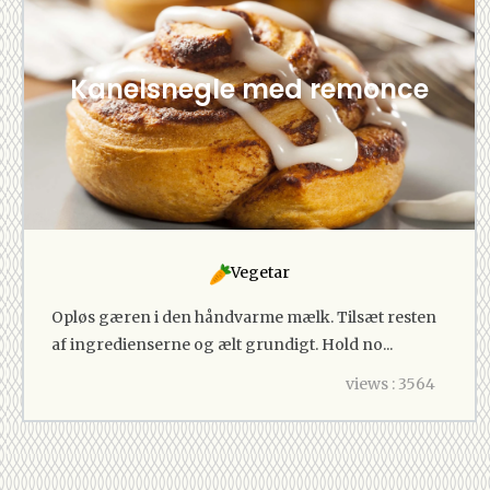
Kanelsnegle med remonce
Vegetar
Opløs gæren i den håndvarme mælk. Tilsæt resten
af ingredienserne og ælt grundigt. Hold no...
views : 3564