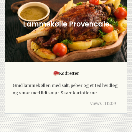
Lammekølle Provencale
Kødretter
Gnid lammekøllen med salt, peber og et fed hvidløg
og smør med lidt smør. Skær kartoflerne...
views : 11209