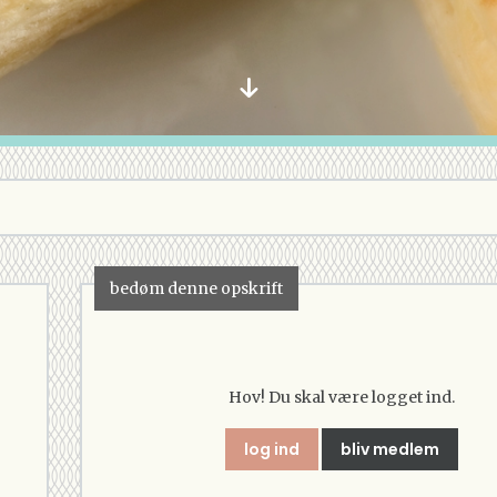
bedøm denne opskrift
Hov! Du skal være logget ind.
log ind
bliv medlem