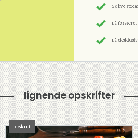
Se live stre
Få førsteret
Få eksklusi
lignende opskrifter
opskrift