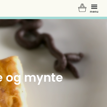
menu
e og mynte