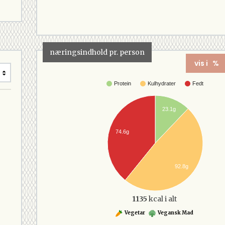
næringsindhold pr. person
vis i %
Protein
Kulhydrater
Fedt
23.1g
74.6g
92.8g
1135
kcal i alt
Vegetar
Vegansk Mad