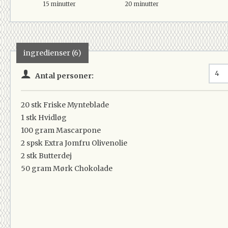
15 minutter
20 minutter
ingredienser (6)
Antal personer:
20 stk
Friske Mynteblade
1 stk
Hvidløg
100 gram
Mascarpone
2 spsk
Extra Jomfru Olivenolie
2 stk
Butterdej
50 gram
Mørk Chokolade