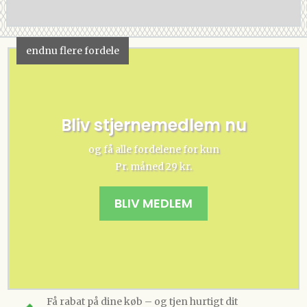
endnu flere fordele
Bliv stjernemedlem nu
og få alle fordelene for kun
Pr. måned 29 kr.
BLIV MEDLEM
Få rabat på dine køb – og tjen hurtigt dit