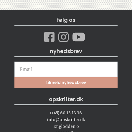
følg os
nyhedsbrev
opskrifter.dk
(+45) 60 13 13 36
info@opskrifter.dk
Englodden 6