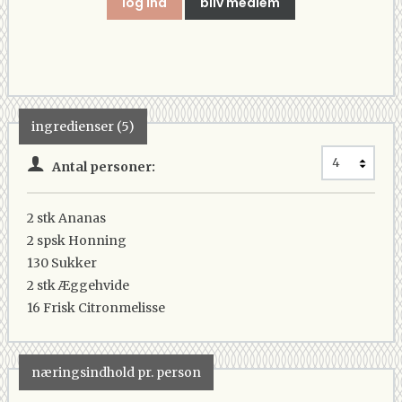
log ind
bliv medlem
ingredienser (5)
Antal personer:
2 stk
Ananas
2 spsk
Honning
130
Sukker
2 stk
Æggehvide
16
Frisk Citronmelisse
næringsindhold pr. person