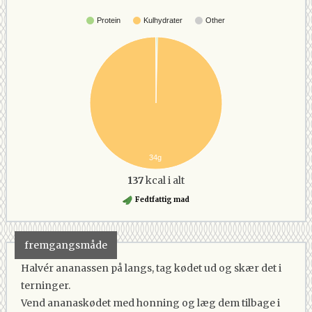
Protein
Kulhydrater
Other
34g
137
kcal i alt
Fedtfattig mad
fremgangsmåde
Halvér ananassen på langs, tag kødet ud og skær det i
terninger.
Vend ananaskødet med honning og læg dem tilbage i