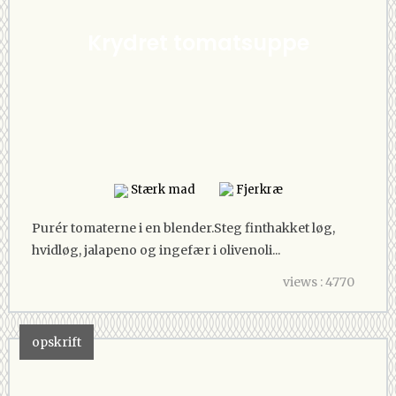
Krydret tomatsuppe
Stærk mad
Fjerkræ
Purér tomaterne i en blender.Steg finthakket løg,
hvidløg, jalapeno og ingefær i olivenoli...
views : 4770
opskrift