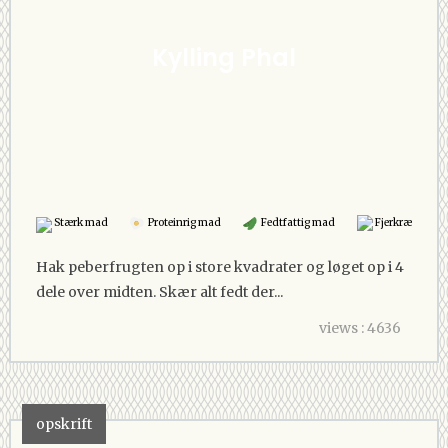
Kylling Phal
Stærk mad
Proteinrig mad
Fedtfattig mad
Fjerkræ
Hak peberfrugten op i store kvadrater og løget op i 4
dele over midten. Skær alt fedt der...
views : 4636
opskrift