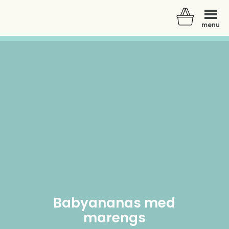
menu
Der er ingen varer i din kurv.
Babyananas med
marengs