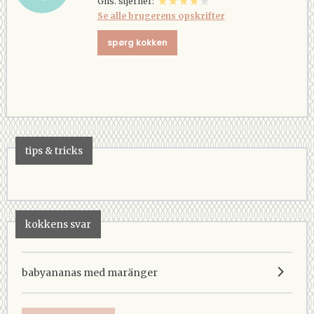
Gns. stjerner:
Se alle brugerens opskrifter
spørg kokken
tips & tricks
kokkens svar
babyananas med maränger