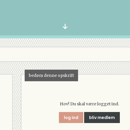
bedøm denne opskrift
Hov! Du skal være logget ind.
log ind
bliv medlem