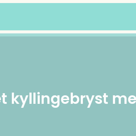
et kyllingebryst m