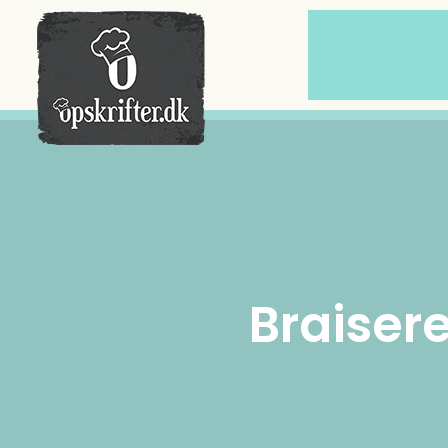
Der er ingen varer i din kurv.
Braiser