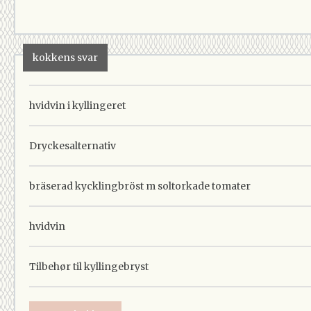
kokkens svar
hvidvin i kyllingeret
Dryckesalternativ
bräserad kycklingbröst m soltorkade tomater
hvidvin
Tilbehør til kyllingebryst