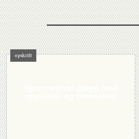
opskrift
Hjemmelavet gløgg med
appelsin- og citronsirup