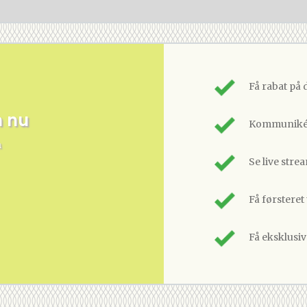
Få rabat på 
m nu
Kommunikér
n
Se live stre
Få førsteret
Få eksklusi