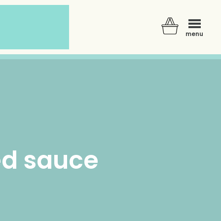
menu
ed sauce