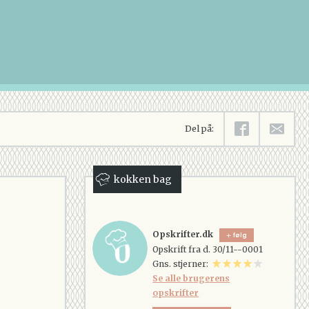
Del på:
kokken bag
Opskrifter.dk
følg
Opskrift fra d. 30/11--0001
Gns. stjerner:
Se alle brugerens
opskrifter