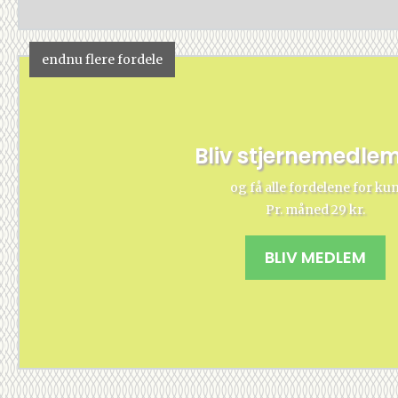
endnu flere fordele
Bliv stjernemedle
og få alle fordelene for ku
Pr. måned 29 kr.
BLIV MEDLEM