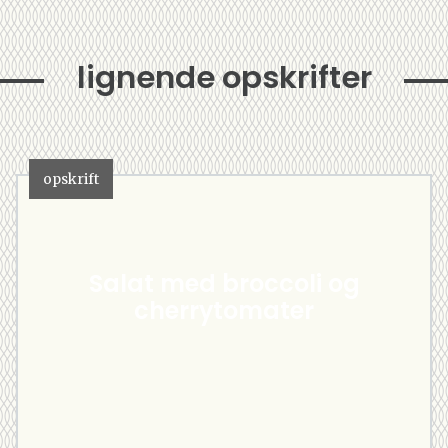
lignende opskrifter
opskrift
Salat med broccoli og
cherrytomater