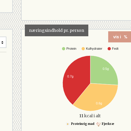
næringsindhold pr. person
vis i %
Protein
Kulhydrater
Fedt
0.5g
0.7g
0.6g
11
kcal i alt
Proteinrig mad
Fjerkræ