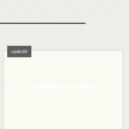
opskrift
Halloween lagkage