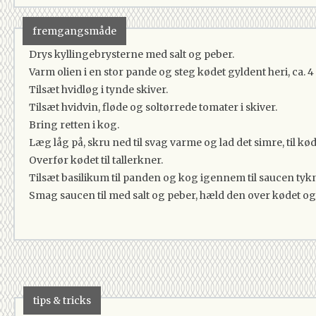
fremgangsmåde
Drys kyllingebrysterne med salt og peber.
Varm olien i en stor pande og steg kødet gyldent heri, ca. 4 
Tilsæt hvidløg i tynde skiver.
Tilsæt hvidvin, fløde og soltørrede tomater i skiver.
Bring retten i kog.
Læg låg på, skru ned til svag varme og lad det simre, til kød
Overfør kødet til tallerkner.
Tilsæt basilikum til panden og kog igennem til saucen tykne
Smag saucen til med salt og peber, hæld den over kødet og
tips & tricks