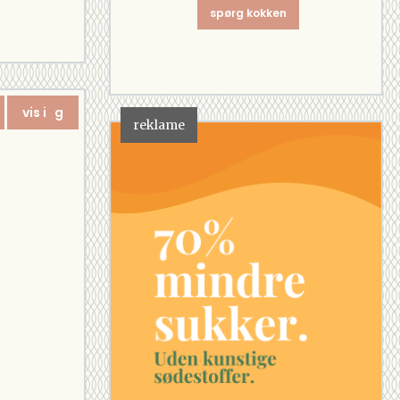
spørg kokken
vis i g
reklame