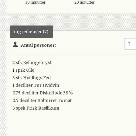
30 minutter
20 minutter
ingredienser (7)
Antal personer:
2 stk
Kyllingebryst
1 spsk
Olie
3 stk
Hvidløgs Fed
1 deciliter
Tør Hvidvin
0.75 deciliter
Piskefløde 38%
0.5 deciliter
Soltørret Tomat
3 spsk
Frisk Basilikum