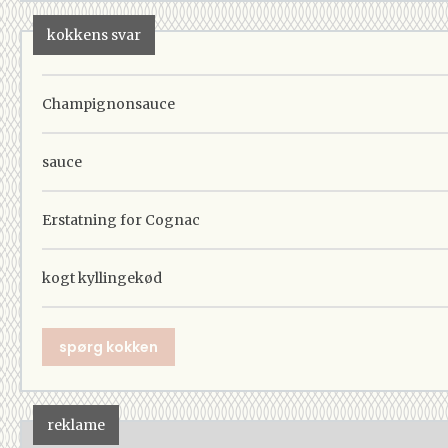
kokkens svar
Champignonsauce
sauce
Erstatning for Cognac
kogt kyllingekød
spørg kokken
reklame