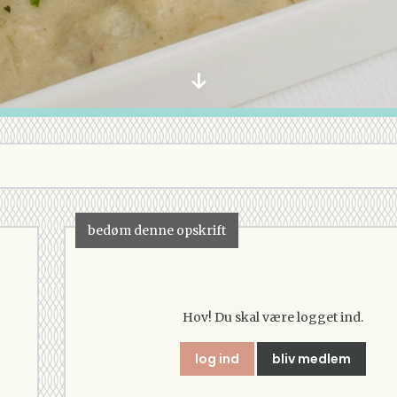
bedøm denne opskrift
Hov! Du skal være logget ind.
log ind
bliv medlem