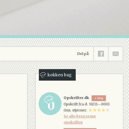
Del på:
kokken bag
Opskrifter.dk
følg
Opskrift fra d. 30/11--0001
Gns. stjerner:
Se alle brugerens
opskrifter