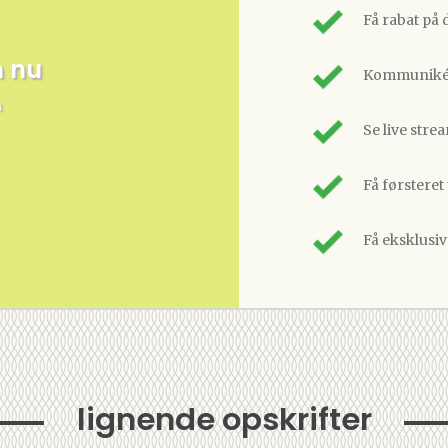
Få rabat på 
m nu
Kommunikér
n
Se live stre
Få førsteret
Få eksklusi
lignende opskrifter