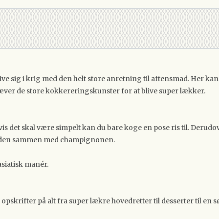
 begive sig i krig med den helt store anretning til aftensmad. Her
ver de store kokkereringskunster for at blive super lækker.
Hvis det skal være simpelt kan du bare koge en pose ris til. Deru
 panden sammen med champignonen.
 asiatisk manér.
pskrifter på alt fra super lækre hovedretter til desserter til en 