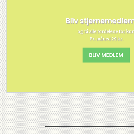
Bliv stjernemedle
og få alle fordelene for ku
Pr. måned 29 kr.
BLIV MEDLEM