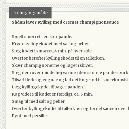
fremgangsmåde
Sådan laver Kylling med cremet champignonsauce
Smelt smørret i en stor pande.
Krydr kyllingekødet med salt og peber.
Steg kødet i smørret, 4 min. på hver side.
Overfør herefter kyllingekødet til en tallerken.
Skær champignonerne og løget i skiver.
Steg dem over middelhøj varme i den samme pande som kødet
Tilsæt fløde og cognac og lad det koge ind til saucekonsiste
Læg kyllingekødet tilbage i panden.
Kog videre til kødet er færdigt, ca. 5 min.
Smag til med salt og peber.
Overfør kyllingekødet til tallerkner og fordel saucen over 
Pynt med persille.