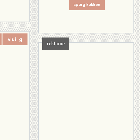
spørg kokken
vis i g
reklame