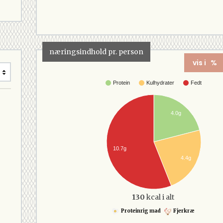
næringsindhold pr. person
vis i %
Protein
Kulhydrater
Fedt
4.0g
10.7g
4.4g
130
kcal i alt
Proteinrig mad
Fjerkræ