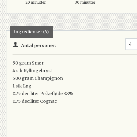
20 minutter
30 minutter
ingredienser (6)
Antal personer:
50 gram
Smør
4 stk
Kyllingebryst
500 gram
Champignon
1 stk
Løg
0.75 deciliter
Piskefløde 38%
0.75 deciliter
Cognac