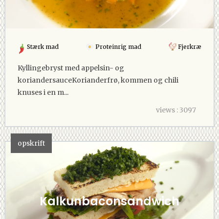
Stærk mad
Proteinrig mad
Fjerkræ
Kyllingebryst med appelsin- og
koriandersauce Korianderfrø, kommen og chili
knuses i en m...
views : 3097
opskrift
Kalkunbaconsandwich