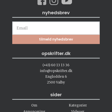
nyhedsbrev
opskrifter.dk
(+45) 60 13 13 36
info@opskrifter.dk
Englodden 6
2500 Valby
sider
Om
Kategorier
Annoncering
Videoer