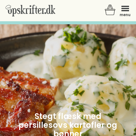
menu
Der er ingen varer i din kurv.
Stegt flæsk med
persillesovs kartofler og
bønner