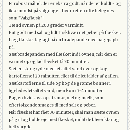
Et robust måltid, der er ekstra godt, når det er koldt - og
ikke mindst på valgdage - hvor retten ofte betegnes
som "Valgflæsk"!
Tænd ovnen på 200 grader varmluft.
Put godt med salt og lidt friskkværnet peber på flæsket.
Læg flæsket taglagt på en bradepande med bagepapir
på.
Sæt bradepanden med flæsket ind i ovnen, når den er
varmet op og lad flæsket få 30 minutter.
Sæt en stor gryde med letsaltet vand over og kog
kartoflerne i 20 minutter, eller til de let falder af gaflen.
Sæt kartoflerne til side og kog de grønne bønner i
ligeledes letsaltet vand, men kun i 3-4 minutter.
Bag en hvid sovs op af smør, mel og mælk, som
efterfølgende smages til med salt og peber.
Når flæsket har fået 30 minutter, skal man sætte ovnen
på gril og holde øje med flæsket, indtil de bliver klar og
helt sprøde.