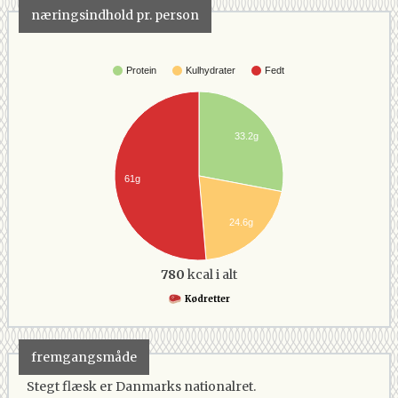
næringsindhold pr. person
Protein
Kulhydrater
Fedt
33.2g
61g
24.6g
780
kcal i alt
Kødretter
fremgangsmåde
Stegt flæsk er Danmarks nationalret.