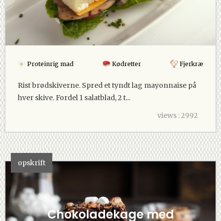
Proteinrig mad
Kødretter
Fjerkræ
Rist brødskiverne. Spred et tyndt lag mayonnaise på
hver skive. Fordel 1 salatblad, 2 t...
views : 2992
opskrift
Chokoladekage med