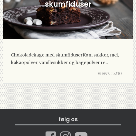
skumfiduser
Chokoladekage med skumfiduserKom sukker, mel,
kakaopulver, vanillesukker og bagepulver i e...
views : 5210
følg os