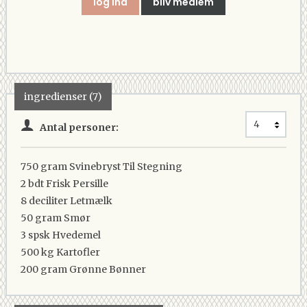
log ind
bliv medlem
ingredienser (7)
Antal personer:
750 gram
Svinebryst Til Stegning
2 bdt
Frisk Persille
8 deciliter
Letmælk
50 gram
Smør
3 spsk
Hvedemel
500 kg
Kartofler
200 gram
Grønne Bønner