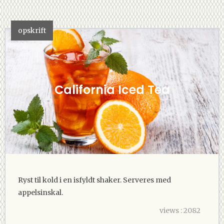
opskrift
California Iced Tea
Ryst til kold i en isfyldt shaker. Serveres med
appelsinskal.
views : 2082