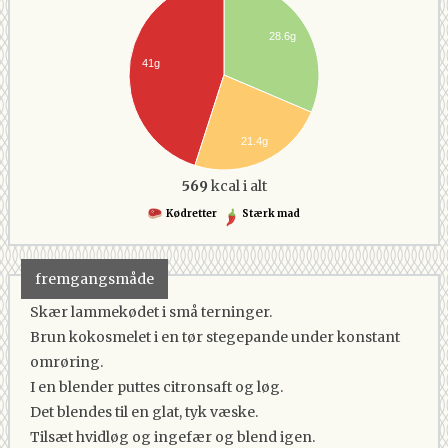
28.6g
41g
21.4g
569
kcal i alt
Kødretter
Stærk mad
fremgangsmåde
Skær lammekødet i små terninger.
Brun kokosmelet i en tør stegepande under konstant
omrøring.
I en blender puttes citronsaft og løg.
Det blendes til en glat, tyk væske.
Tilsæt hvidløg og ingefær og blend igen.