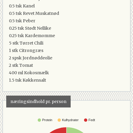
0.5 tsk
Kanel
0.5 tsk
Revet Muskatnød
0.5 tsk
Peber
0.25 tsk
Stødt Nellike
0.25 tsk
Kardemomme
5 stk
Tørret Chili
1 stk
Citrongræs
2 spsk
Jordnøddeolie
2 stk
Tomat
400 ml
Kokosmælk
1.5 tsk
Køkkensalt
næringsindhold pr. person
Protein
Kulhydrater
Fedt