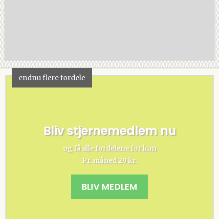
endnu flere fordele
Bliv stjernemedlem nu
og få alle fordelene for kun
Pr. måned 29 kr.
BLIV MEDLEM