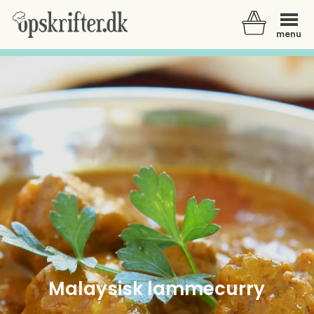
menu
Der er ingen varer i din kurv.
Malaysisk lammecurry