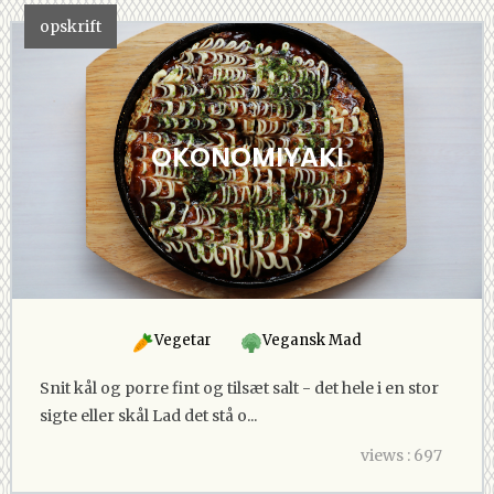
opskrift
OKONOMIYAKI
Vegetar
Vegansk Mad
Snit kål og porre fint og tilsæt salt - det hele i en stor
sigte eller skål Lad det stå o...
views : 697