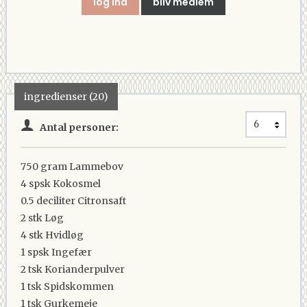
log ind
bliv medlem
ingredienser (20)
Antal personer:
750 gram
Lammebov
4 spsk
Kokosmel
0.5 deciliter
Citronsaft
2 stk
Løg
4 stk
Hvidløg
1 spsk
Ingefær
2 tsk
Korianderpulver
1 tsk
Spidskommen
1 tsk
Gurkemeje