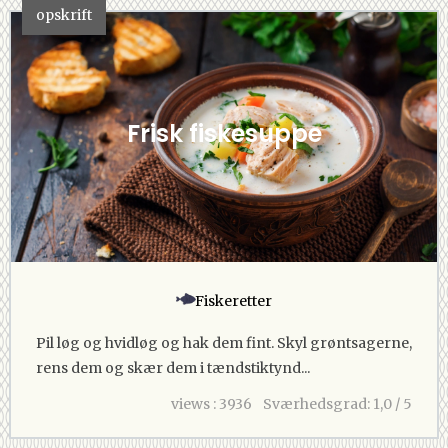
opskrift
Frisk fiskesuppe
Fiskeretter
Pil løg og hvidløg og hak dem fint. Skyl grøntsagerne,
rens dem og skær dem i tændstiktynd...
views : 3936
Sværhedsgrad: 1,0 / 5