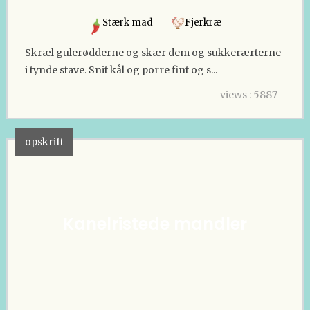
Stærk mad
Fjerkræ
Skræl gulerødderne og skær dem og sukkerærterne
i tynde stave. Snit kål og porre fint og s...
views : 5887
opskrift
Kanelristede mandler