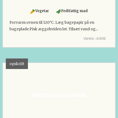
Vegetar
Fedtfattig mad
Forvarm ovnen til 120°C. Læg bagepapir på en
bageplade.Pisk æggehviden let. Tilsæt vand og...
views : 4008
opskrift
Blommecrumble