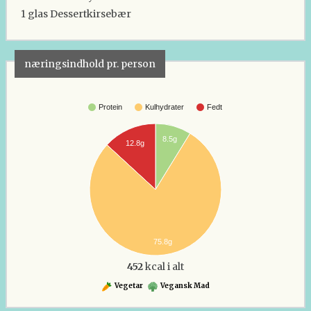
1 glas
Dessertkirsebær
næringsindhold pr. person
Protein
Kulhydrater
Fedt
8.5g
12.8g
75.8g
452
kcal i alt
Vegetar
Vegansk Mad