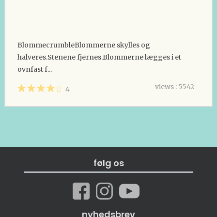
BlommecrumbleBlommerne skylles og
halveres.Stenene fjernes.Blommerne lægges i et
ovnfast f...
views : 5542
4
følg os
nyhedsbrev