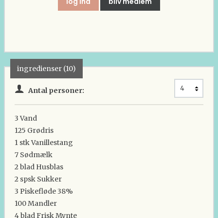
log ind
bliv medlem
ingredienser (10)
Antal personer:
3
Vand
125
Grødris
1 stk
Vanillestang
7
Sødmælk
2 blad
Husblas
2 spsk
Sukker
3
Piskefløde 38%
100
Mandler
4 blad
Frisk Mynte