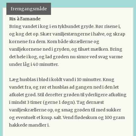
fremgangsmåde
Ris à l'amande
Bring vandet i kog i en tykbundet gryde. Rør risene i,
og kog det op. Skær vaniljestængerne i halve, og skrap
kornene fra dem. Kom både skrællerne og
vaniljekornene ned i gryden, og tilsæt mælken. Bring
det hele i kog, og lad grøden nu simre ved svag varme
under låg i 40 minutter.
Læg husblas i blød i koldt vand i 10 minutter. Knug
vandet fra, og rør et husblas ad gangen ned i den let
afkølet grød. Stil derefter grøden til yderligere afkøling
i mindst 3 timer (gerne 1 døgn). Tag dernæst
vaniljeskrællerne op, og smag grøden til med sukker
og eventuelt et knsp. salt. Vend flødeskum og 100 gram
hakkede mandler i.