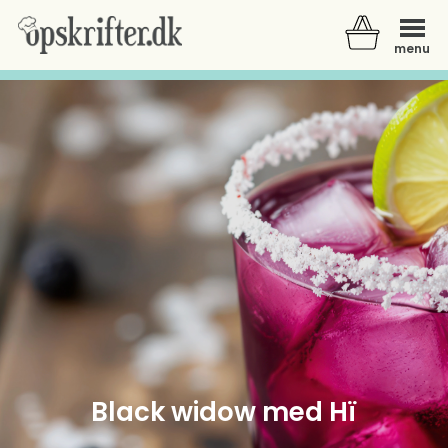
menu
Der er ingen varer i din kurv.
Black widow med Hï