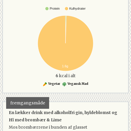
Protein
Kulhydrater
1.6g
6
kcal i alt
Vegetar
Vegansk Mad
fremgangsmåde
En lækker drink med alkoholfri gin, hyldeblomst og
Hï med brombær & Lime
Mos brombærrene i bunden af glasset