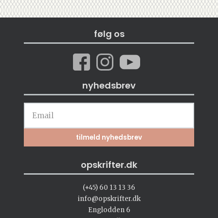
følg os
nyhedsbrev
opskrifter.dk
(+45) 60 13 13 36
info@opskrifter.dk
Englodden 6