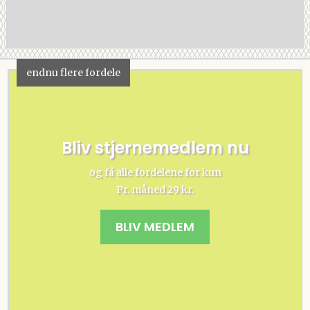
endnu flere fordele
Bliv stjernemedlem nu
og få alle fordelene for kun
Pr. måned 29 kr.
BLIV MEDLEM