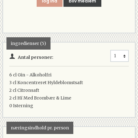
log ind
bliv medlem
ingredienser (5)
Antal personer:
6 cl
Gin - Alkoholfri
3 cl
Koncentreret Hyldeblomstsaft
2 cl
Citronsaft
2 cl
Hï Med Brombær & Lime
0
Isterning
næringsindhold pr. person