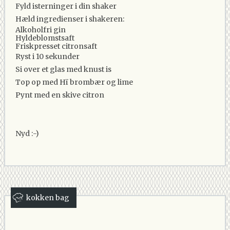
Fyld isterninger i din shaker
Hæld ingredienser i shakeren:
Alkoholfri gin
Hyldeblomstsaft
Friskpresset citronsaft
Ryst i 10 sekunder
Si over et glas med knust is
Top op med Hï brombær og lime
Pynt med en skive citron
Nyd :-)
kokken bag