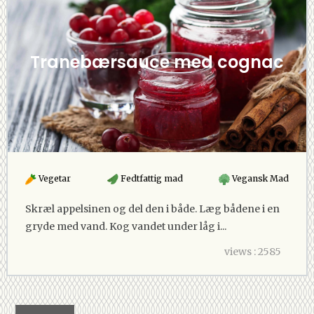
Tranebærsauce med cognac
Vegetar
Fedtfattig mad
Vegansk Mad
Skræl appelsinen og del den i både. Læg bådene i en
gryde med vand. Kog vandet under låg i...
views : 2585