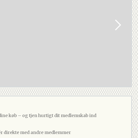
dine køb – og tjen hurtigt dit medlemskab ind
 direkte med andre medlemmer