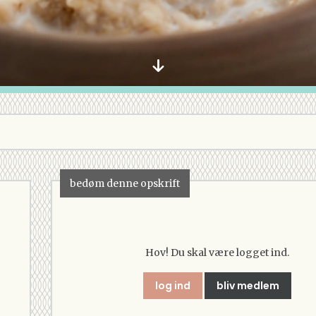
bedøm denne opskrift
Hov! Du skal være logget ind.
log ind
bliv medlem