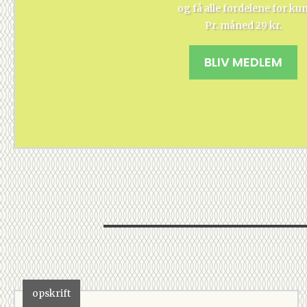
og få alle fordelene for ku
Pr. måned 29 kr.
BLIV MEDLEM
opskrift