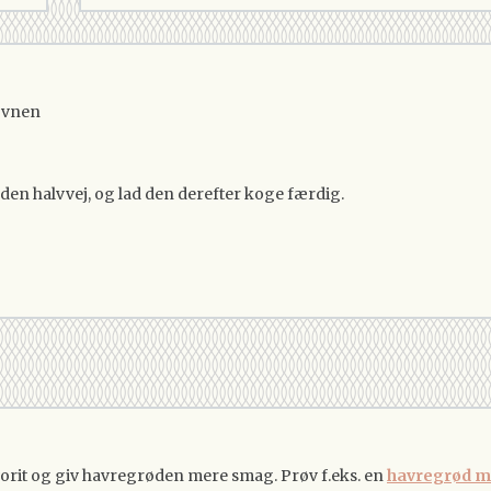
oovnen
den halvvej, og lad den derefter koge færdig.
favorit og giv havregrøden mere smag. Prøv f.eks. en
havregrød m