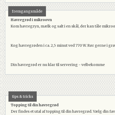
fremgangsmåde
Havregrød i mikroovn
Kom havregryn, mælk og salt i en skål, der kan tåle mikr
Kog havregrøden i ca. 2,5 minut ved 770 W. Rør gerne i grø
Din havregrød er nu klar til servering - velbekomme
tips & tricks
Topping til din havregrød
Der findes et utal af topping til din havregrød. Vælg din 