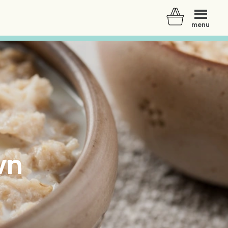
menu
vn