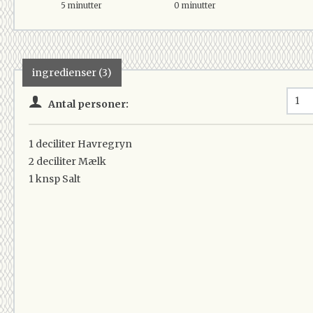
5 minutter
0 minutter
ingredienser (3)
Antal personer:
1 deciliter
Havregryn
2 deciliter
Mælk
1 knsp
Salt