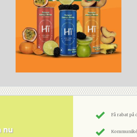
Få rabat på 
m nu
Kommunikér