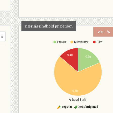
næringsindhold pr. person
vis i %
Protein
Kulhydrater
Fedt
0.1g
0.2g
0.7g
5
kcal i alt
Vegetar
Fedtfattig mad