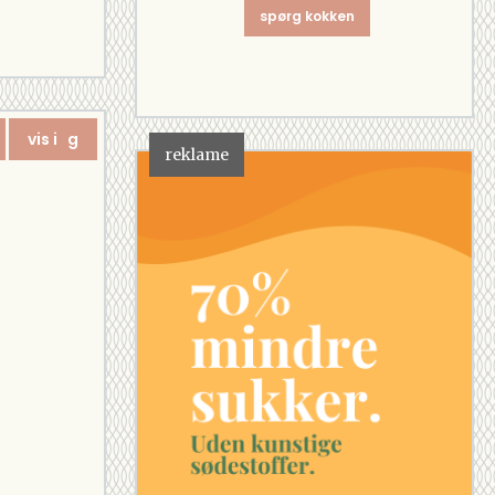
spørg kokken
vis i g
reklame