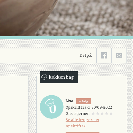
Del på:
kokken bag
Lisa
følg
Opskrift fra d. 30/09-2022
Gns. stjerner:
Se alle brugerens
opskrifter