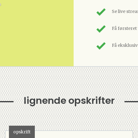
n
Se live stre
Få førsteret
Få eksklusi
lignende opskrifter
opskrift