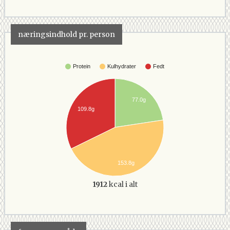
næringsindhold pr. person
Protein
Kulhydrater
Fedt
77.0g
109.8g
153.8g
1912
kcal i alt