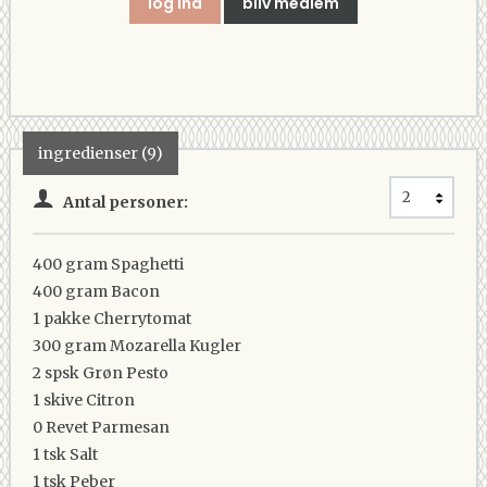
log ind
bliv medlem
ingredienser (9)
Antal personer:
400 gram
Spaghetti
400 gram
Bacon
1 pakke
Cherrytomat
300 gram
Mozarella Kugler
2 spsk
Grøn Pesto
1 skive
Citron
0
Revet Parmesan
1 tsk
Salt
1 tsk
Peber