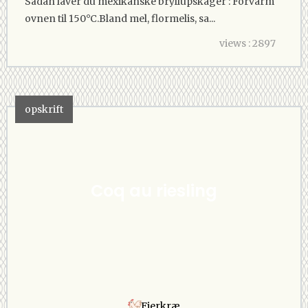
Sådan laver du mexikanske bryllupskager : Forvarm
ovnen til 150°C.Bland mel, flormelis, sa...
views : 2897
opskrift
Coq au riesling
Fjerkræ