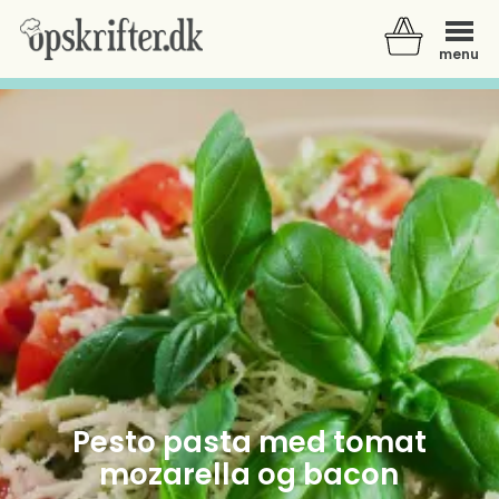
menu
Der er ingen varer i din kurv.
Pesto pasta med tomat
mozarella og bacon