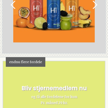
endnu flere fordele
Bliv stjernemedlem nu
og få alle fordelene for kun
Pr. måned 29 kr.