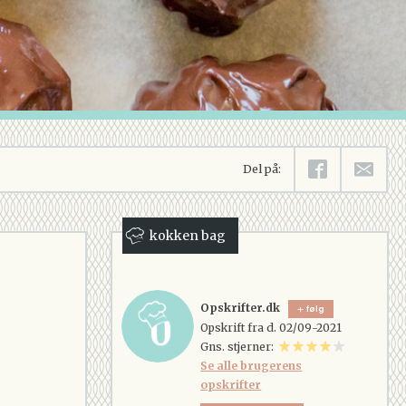
Del på:
kokken bag
Opskrifter.dk
følg
Opskrift fra d. 02/09-2021
Gns. stjerner:
Se alle brugerens
opskrifter