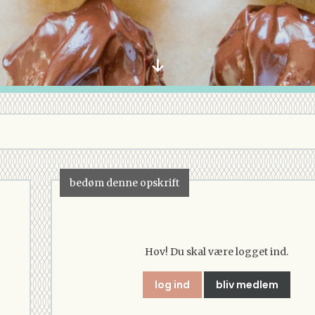
bedøm denne opskrift
Hov! Du skal være logget ind.
log ind
bliv medlem