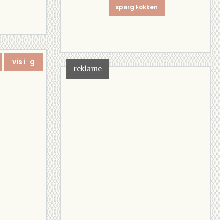
spørg kokken
vis i g
reklame