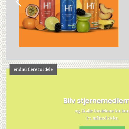
endnu flere fordele
Bliv stjernemedle
og få alle fordelene for ku
Pr. måned 29 kr.