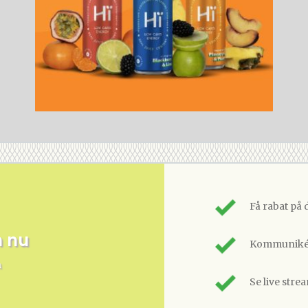
Få rabat på 
m nu
Kommunikér
n
Se live stre