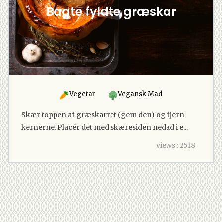
Bagte fyldte græskar
Vegetar
Vegansk Mad
Skær toppen af græskarret (gem den) og fjern
kernerne. Placér det med skæresiden nedad i e...
views : 2518