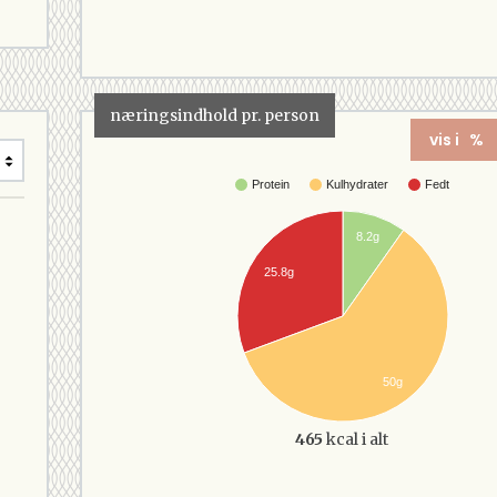
næringsindhold pr. person
vis i %
Protein
Kulhydrater
Fedt
8.2g
25.8g
50g
465
kcal i alt