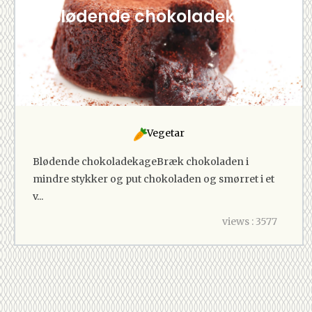
Blødende chokoladekage
Vegetar
Blødende chokoladekageBræk chokoladen i
mindre stykker og put chokoladen og smørret i et
v...
views : 3577