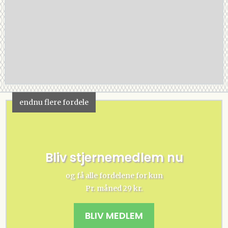
endnu flere fordele
Bliv stjernemedlem nu
og få alle fordelene for kun
Pr. måned 29 kr.
BLIV MEDLEM