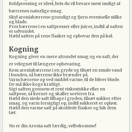
Koldpresning er ideel, hvis du vil bevare mest muligt af
bærrenes naturlige smag.
Skyl aroniabærrene grundigt og fjern eventuelle stilke
og blade.
Pres bærrene i en saftpresser eller juicer, indtil al saften
er udvundet.
Hæld saften på rene flasker og opbevar den på køl.
Kogning
Kogning giver en mere afrundet smag og en saft, der
er velegnet til længere opbevaring.
Kom aroniabærrene i en gryde og tilsæt en smule vand
i bunden, så bærrene ikke brænder på.
Varm bærrene op ved middel varme, til de bliver bløde.
De må ikke koge kraftigt.
Sigt saften gennem et rent viskestykke eller en
saftpose, så kerner og skaller sorteres fra.
Hæld den siede saft tilbage i gryden, tilsæt sukker efter
smag, og varm forsigtigt op, indtil sukkeret er opløst.
Hæld den varme saft på skoldede flasker og luk dem
tæt.
Nu er din Aronia saft færdig, velbekomme!