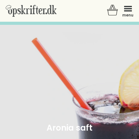
menu
Der er ingen varer i din kurv.
Aronia saft