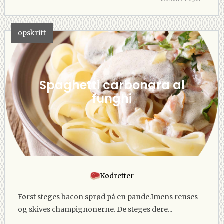
opskrift
Spaghetti carbonara al
funghi
Kødretter
Først steges bacon sprød på en pande.Imens renses
og skives champignonerne. De steges dere...