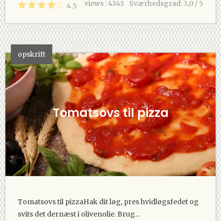
views : 4343
Sværhedsgrad: 3,0 / 5
4.5
opskrift
Tomatsovs til pizza
Tomatsovs til pizzaHak dit løg, pres hvidløgsfedet og
svits det dernæst i olivenolie. Brug...