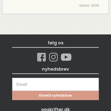
views : 1696
følg os
nyhedsbrev
opskrifter.dk