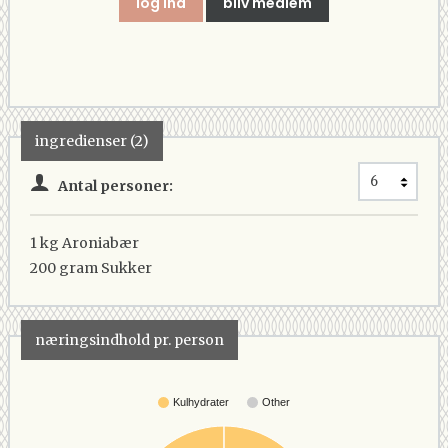
log ind
bliv medlem
ingredienser (2)
Antal personer:
1 kg
Aroniabær
200 gram
Sukker
næringsindhold pr. person
Kulhydrater
Other