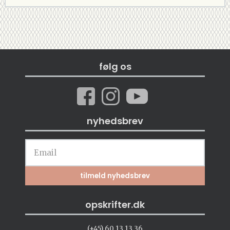
følg os
nyhedsbrev
opskrifter.dk
(+45) 60 13 13 36