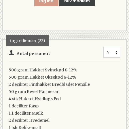
log ind
bliv medlem
ingredienser (22)
Antal personer:
500 gram
Hakket Svinekød 8-12%
500 gram
Hakket Oksekød 8-12%
2 deciliter
Finthakket Bredbladet Persille
50 gram
Revet Parmesan
4 stk
Hakket Hvidløgs Fed
1 deciliter
Rasp
1.1 deciliter
Mælk
2 deciliter
Hvedemel
1 tsk
Køkkensalt