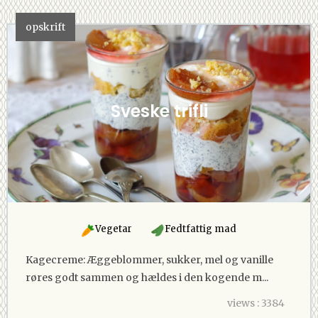
opskrift
Sveske trifli
Vegetar
Fedtfattig mad
Kagecreme: Æggeblommer, sukker, mel og vanille
røres godt sammen og hældes i den kogende m...
views : 3384