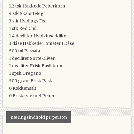
1.2 tsk
Hakkede Peberkorn
4 stk
Skalotteløg
3 stk
Hvidløgs Fed
1 stk
Rød Chili
1.4 deciliter
Hvidvinseddike
3 dåse
Hakkede Tomater I Dåse
500 ml
Passata
1 deciliter
Sorte Oliven
1 deciliter
Frisk Basilikum
1 spsk
Oregano
500 gram
Frisk Pasta
0
Køkkensalt
0
Friskkværnet Peber
næringsindhold pr. person