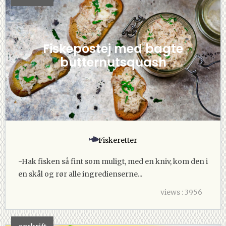
Fiskepostej med bagte
butternutsquash
Fiskeretter
-Hak fisken så fint som muligt, med en kniv, kom den i
en skål og rør alle ingredienserne...
views : 3956