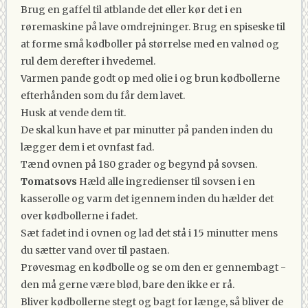
Brug en gaffel til atblande det eller kør det i en
røremaskine på lave omdrejninger. Brug en spiseske til
at forme små kødboller på størrelse med en valnød og
rul dem derefter i hvedemel.
Varmen pande godt op med olie i og brun kødbollerne
efterhånden som du får dem lavet.
Husk at vende dem tit.
De skal kun have et par minutter på panden inden du
lægger dem i et ovnfast fad.
Tænd ovnen på 180 grader og begynd på sovsen.
Tomatsovs
Hæld alle ingredienser til sovsen i en
kasserolle og varm det igennem inden du hælder det
over kødbollerne i fadet.
Sæt fadet ind i ovnen og lad det stå i 15 minutter mens
du sætter vand over til pastaen.
Prøvesmag en kødbolle og se om den er gennembagt -
den må gerne være blød, bare den ikke er rå.
Bliver kødbollerne stegt og bagt for længe, så bliver de