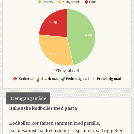
Protein
Kulhydrater
Fedt
32.4g
64.0g
41.7g
715
kcal i alt
Kødretter
Stærk mad
Fedtfattig mad
Proteinrig mad
fremgangsmåde
Italienske kødboller med pasta
Kødboller
Rør farsen sammen med persille,
parmesanost, hakket hvidløg, rasp, mælk, salt og peber.