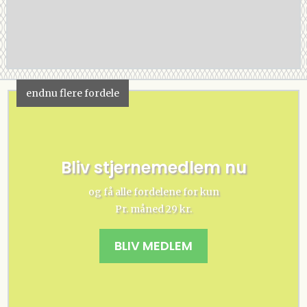
endnu flere fordele
Bliv stjernemedlem nu
og få alle fordelene for kun
Pr. måned 29 kr.
BLIV MEDLEM