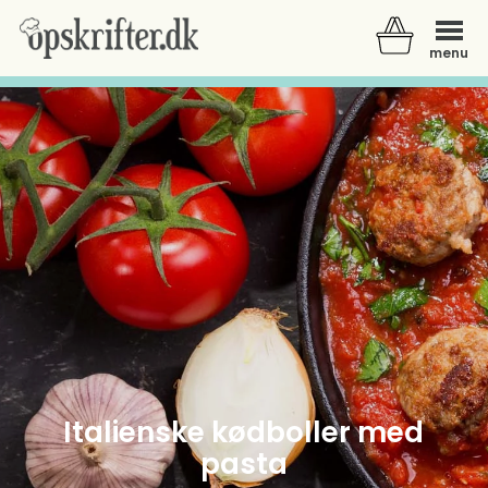
menu
Der er ingen varer i din kurv.
Italienske kødboller med
pasta