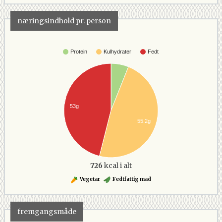
næringsindhold pr. person
Protein
Kulhydrater
Fedt
53g
55.2g
726
kcal i alt
Vegetar
Fedtfattig mad
fremgangsmåde