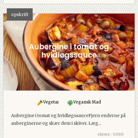
opskrift
Aubergine i tomat og
hvidløgssauce
Vegetar
Vegansk Mad
Aubergine i tomat og hvidløgssauceFjern enderne på
auberginerne og skær dem i skiver. Læg...
views : 5090