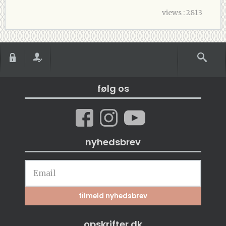
views : 2813
følg os
nyhedsbrev
opskrifter.dk