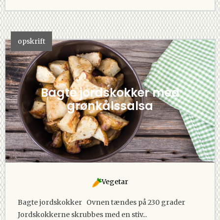
opskrift
Bagte jordskokker med
grønkålssalsa
Vegetar
Bagte jordskokker Ovnen tændes på 230 grader
Jordskokkerne skrubbes med en stiv...