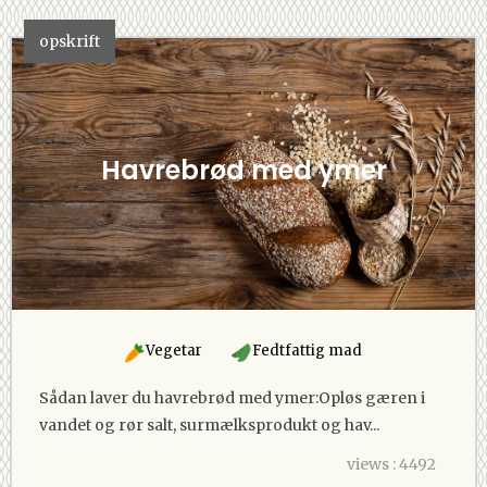
opskrift
Havrebrød med ymer
Vegetar
Fedtfattig mad
Sådan laver du havrebrød med ymer:Opløs gæren i
vandet og rør salt, surmælksprodukt og hav...
views : 4492