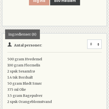
log ind
bliv medlem
ingredienser (8)
Antal personer:
500 gram
Hvedemel
100 gram
Flormelis
2 spsk
Sesamfrø
1.4 tsk
Bordsalt
50 gram
Blødt Smør
375 ml
Olie
3.5 gram
Bagepulver
2 spsk
Orangeblomstvand