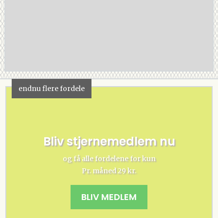
endnu flere fordele
Bliv stjernemedlem nu
og få alle fordelene for kun
Pr. måned 29 kr.
BLIV MEDLEM