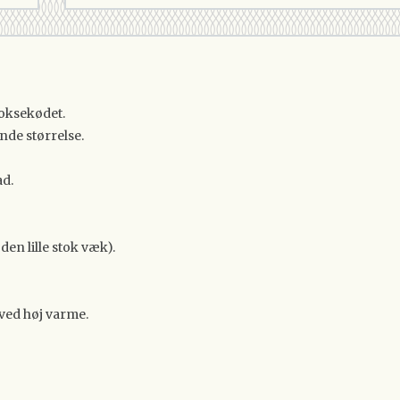
 oksekødet.
ende størrelse.
ad.
en lille stok væk).
 ved høj varme.