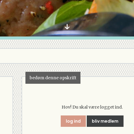
bedøm denne opskrift
Hov! Du skal være logget ind.
log ind
bliv medlem