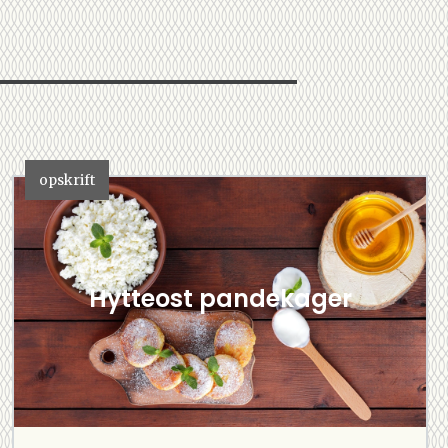
opskrift
Hytteost pandekager