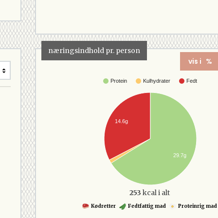
næringsindhold pr. person
vis i %
Protein
Kulhydrater
Fedt
14.6g
29.7g
253
kcal i alt
Kødretter
Fedtfattig mad
Proteinrig mad