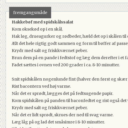
fremgangsmåde
Hakkebøf med spidskålssalat
Kom oksekød op i en skål.
Hak løg, drueagurker og rødbeder, hæld det op i skålen til
Ælt det hele rigtig godt sammen og form til bøffer af pass
Krydr med salt og friskkværnet peber.
Brun dem på en pande i fedtstof og læg dem derefter i et f
Fadet sættes i ovnen ved 200 grader i ca. 8-10 minutter.
Snit spidskålen nogenlunde fint (halver den først og skær d
Rist bacontern ved høj varme.
Når det er sprødt, lægges det på fedtsugende papir.
Kom spidskålen på panden til baconfedtet og rist også det
Krydr med salt og friskkværnet peber.
Når det er lidt sprødt, skrues der ned til svag varme.
Læg låg på og lad det småsimre i 8-10 minutter.