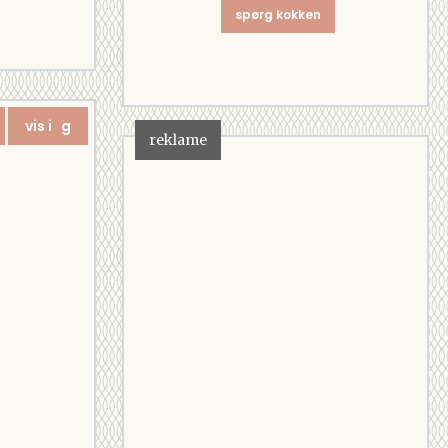
spørg kokken
vis i g
reklame