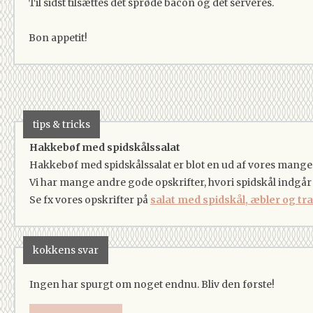
Til sidst tilsættes det sprøde bacon og det serveres.
Bon appetit!
tips & tricks
Hakkebøf med spidskålssalat
Hakkebøf med spidskålssalat er blot en ud af vores mange o
Vi har mange andre gode opskrifter, hvori spidskål indgår
Se fx vores opskrifter på
salat med spidskål, æbler og t
kokkens svar
Ingen har spurgt om noget endnu. Bliv den første!