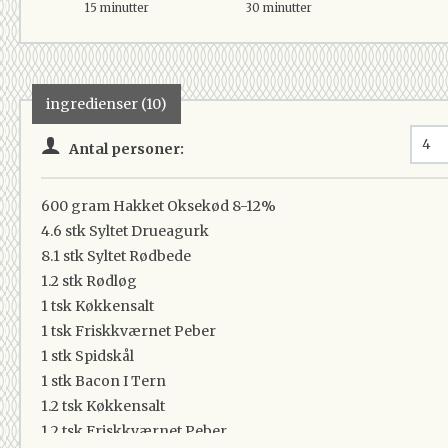
15 minutter
30 minutter
ingredienser (10)
Antal personer:
600 gram
Hakket Oksekød 8-12%
4.6 stk
Syltet Drueagurk
8.1 stk
Syltet Rødbede
1.2 stk
Rødløg
1 tsk
Køkkensalt
1 tsk
Friskkværnet Peber
1 stk
Spidskål
1 stk
Bacon I Tern
1.2 tsk
Køkkensalt
1.2 tsk
Friskkværnet Peber