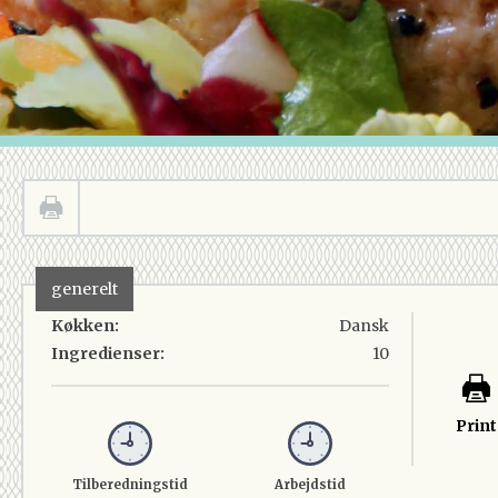
generelt
Køkken:
Dansk
Ingredienser:
10
Print
Tilberedningstid
Arbejdstid