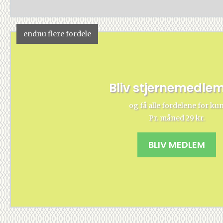
endnu flere fordele
Bliv stjernemedle
og få alle fordelene for ku
Pr. måned 29 kr.
BLIV MEDLEM