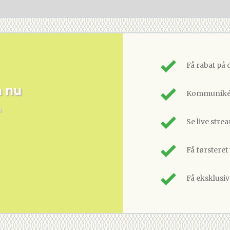
Få rabat på 
m nu
Kommunikér
n
Se live stre
Få førsteret
Få eksklusi