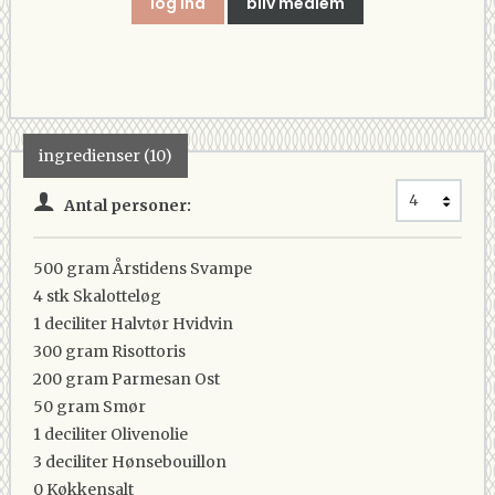
log ind
bliv medlem
ingredienser (10)
Antal personer:
500 gram
Årstidens Svampe
4 stk
Skalotteløg
1 deciliter
Halvtør Hvidvin
300 gram
Risottoris
200 gram
Parmesan Ost
50 gram
Smør
1 deciliter
Olivenolie
3 deciliter
Hønsebouillon
0
Køkkensalt