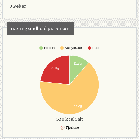
0
Peber
næringsindhold pr. person
Protein
Kulhydrater
Fedt
11.7g
23.8g
67.2g
530
kcal i alt
Fjerkræ