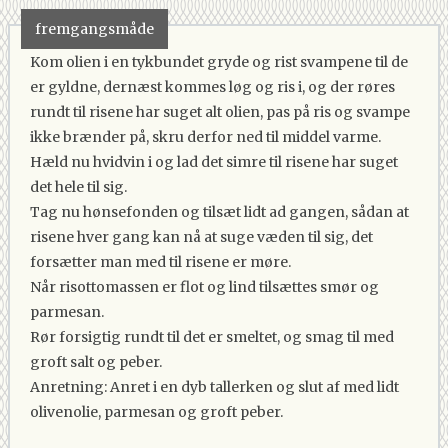
fremgangsmåde
Kom olien i en tykbundet gryde og rist svampene til de
er gyldne, dernæst kommes løg og ris i, og der røres
rundt til risene har suget alt olien, pas på ris og svampe
ikke brænder på, skru derfor ned til middel varme.
Hæld nu hvidvin i og lad det simre til risene har suget
det hele til sig.
Tag nu hønsefonden og tilsæt lidt ad gangen, sådan at
risene hver gang kan nå at suge væden til sig, det
forsætter man med til risene er møre.
Når risottomassen er flot og lind tilsættes smør og
parmesan.
Rør forsigtig rundt til det er smeltet, og smag til med
groft salt og peber.
Anretning: Anret i en dyb tallerken og slut af med lidt
olivenolie, parmesan og groft peber.