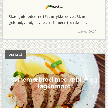
Vegetar
Skær gulerødderne i ½ cm tykke skiver. Bland
gulerod, vand, halvdelen af smørret, sukker o...
views : 5014
opskrift
Svinemørbrad med æble- og
løgkompot