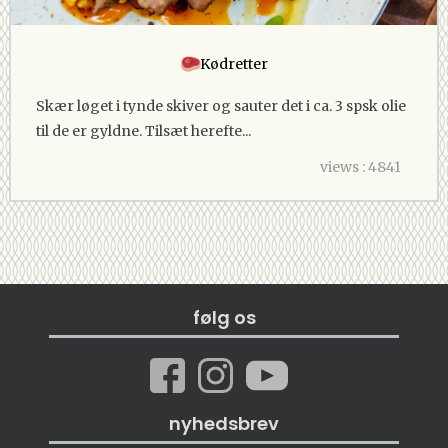
Kødretter
Skær løget i tynde skiver og sauter det i ca. 3 spsk olie
til de er gyldne. Tilsæt herefte...
views : 4841
følg os
nyhedsbrev