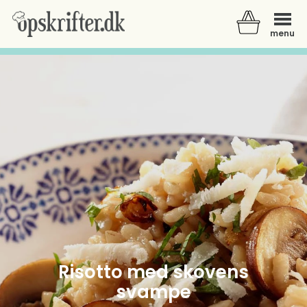
menu
Der er ingen varer i din kurv.
Risotto med skovens
svampe