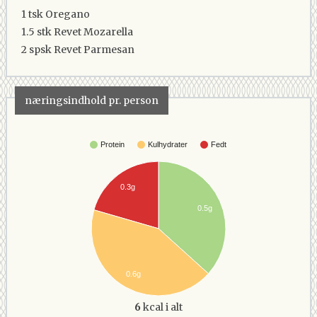
1 tsk
Oregano
1.5 stk
Revet Mozarella
2 spsk
Revet Parmesan
næringsindhold pr. person
Protein
Kulhydrater
Fedt
0.3g
0.5g
0.6g
6
kcal i alt