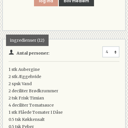
log ind
bliv medlem
ingredienser (12)
Antal personer:
1 stk
Aubergine
2 stk
Æggehvide
2 spsk
Vand
2 deciliter
Brødkrummer
2 tsk
Frisk Timian
4 deciliter
Tomatsauce
1 stk
Flåede Tomater I Dåse
0.5 tsk
Køkkensalt
0.5 tsk
Peber