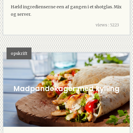
Hæld ingredienserne een af gangen i et shotglas. Mix
og server.
views : 5223
opskrift
Madpandekager med kylling