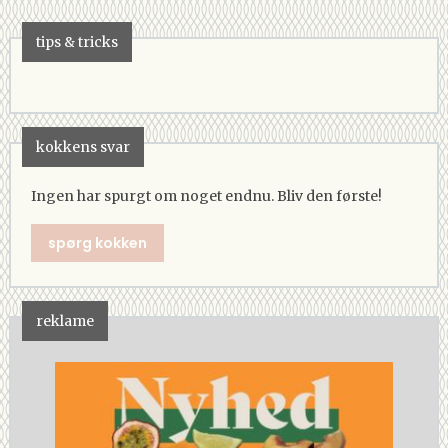
tips & tricks
kokkens svar
Ingen har spurgt om noget endnu. Bliv den første!
spørg kokken
reklame