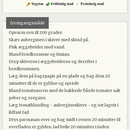
Vegetar
Fedtfattig mad
Proteinrig mad
fremgangsmåde
Opvarm ovn til 200 grader.
Skær auberginen i skiver med skind på.
Pisk æggehvider med vand.
Bland brødkrumme og timian.
Dryp skiverne i æggehviderne og derefter i
brødkrummen.
Læg dem på bagepapir på en plade og bag dem 20
minutter til de er gyldne og sprøde
Bland tomatsaucen med de hakkede flåede tomater salt
peber og oregano.
Læg tomatblanding - aubergineskiver - og ost lagvis i
ildfast fad.
Drys parmasan over og bag midt i ovnen 20 minutter til
overfladen er gylden. lad hvile 20 minutter i inden