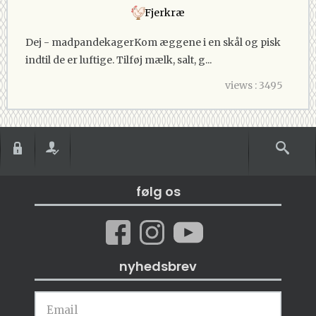
Fjerkræ
Dej - madpandekagerKom æggene i en skål og pisk
indtil de er luftige. Tilføj mælk, salt, g...
views : 3495
følg os
nyhedsbrev