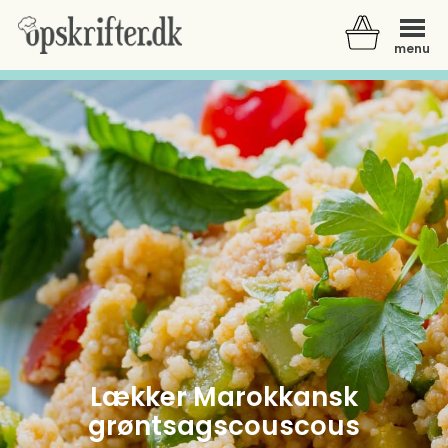
menu
Der er ingen varer i din kurv.
Lækker Marokkansk
grøntsagscouscous