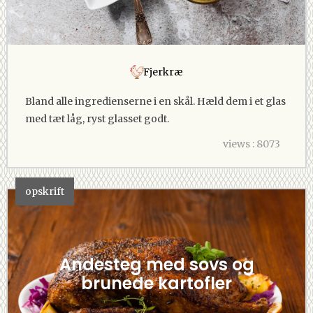
Fjerkræ
Bland alle ingredienserne i en skål. Hæld dem i et glas
med tæt låg, ryst glasset godt.
views : 8073
opskrift
Andesteg med sovs og
brunede kartofler