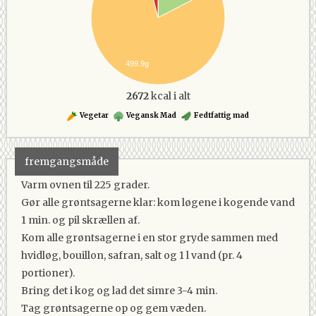
499.9g
2672
kcal i alt
Vegetar
Vegansk Mad
Fedtfattig mad
fremgangsmåde
Varm ovnen til 225 grader.
Gør alle grøntsagerne klar: kom løgene i kogende vand
1 min. og pil skrællen af.
Kom alle grøntsagerne i en stor gryde sammen med
hvidløg, bouillon, safran, salt og 1 l vand (pr. 4
portioner).
Bring det i kog og lad det simre 3-4 min.
Tag grøntsagerne op og gem væden.