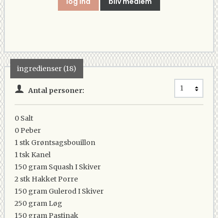
log ind
bliv medlem
ingredienser (18)
Antal personer:
0
Salt
0
Peber
1 stk
Grøntsagsbouillon
1 tsk
Kanel
150 gram
Squash I Skiver
2 stk
Hakket Porre
150 gram
Gulerod I Skiver
250 gram
Løg
150 gram
Pastinak