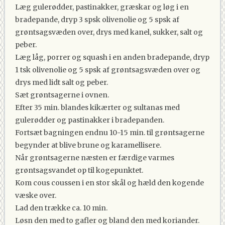
Læg gulerødder, pastinakker, græskar og løg i en
bradepande, dryp 3 spsk olivenolie og 5 spsk af
grøntsagsvæden over, drys med kanel, sukker, salt og
peber.
Læg låg, porrer og squash i en anden bradepande, dryp
1 tsk olivenolie og 5 spsk af grøntsagsvæden over og
drys med lidt salt og peber.
Sæt grøntsagerne i ovnen.
Efter 35 min. blandes kikærter og sultanas med
gulerødder og pastinakker i bradepanden.
Fortsæt bagningen endnu 10-15 min. til grøntsagerne
begynder at blive brune og karamellisere.
Når grøntsagerne næsten er færdige varmes
grøntsagsvandet op til kogepunktet.
Kom cous coussen i en stor skål og hæld den kogende
væske over.
Lad den trække ca. 10 min.
Løsn den med to gafler og bland den med koriander.