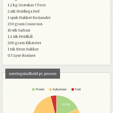
1.2 kg
Græskar I Tern
2 stk
Hvidløgs Fed
1 spsk
Hakket Koriander
250 gram
Couscous
10 stk
Safran
1.2 stk
Hvidkål
200 gram
Kikærter
1 tsk
Brun Sukker
0.5
Lyse Rosiner
næringsindhold pr. person
Protein
Kulhydrater
Fedt
110.9g