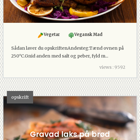
Vegetar
Vegansk Mad
Sådan laver du opskriftenAndesteg:Tænd ovnen på
250°C.Gnid anden med salt og peber, fyld m...
views : 9592
opskrift
Gravad laks på brød