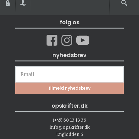
følg os
nyhedsbrev
opskrifter.dk
(+45) 60 13 13 36
info@opskrifter.dk
Englodden 6