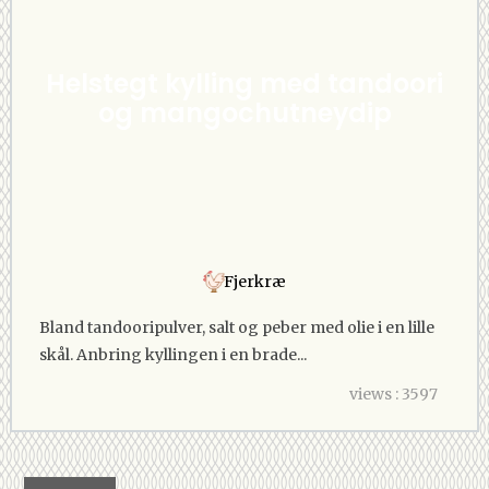
Helstegt kylling med tandoori
og mangochutneydip
Fjerkræ
Bland tandooripulver, salt og peber med olie i en lille
skål. Anbring kyllingen i en brade...
views : 3597