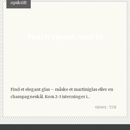
opskrift
Peach Splash med Hï
Find et elegant glas – måske et martiniglas eller en
champagneskål. Kom 2-3 isterninger i...
views : 558