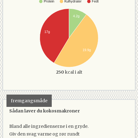
Protein
Kulhydrater
Fedt
4.2g
17g
19.9g
250
kcal i alt
fremgangsmåde
Sådan laver du kokosmakroner
Bland alle ingredienserne i en gryde.
Giv den svag varme og rør rundt