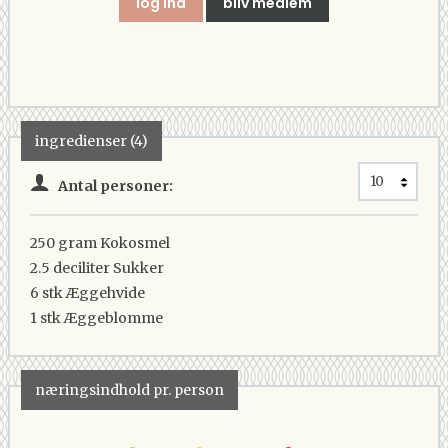
log ind
bliv medlem
ingredienser (4)
Antal personer:
250 gram
Kokosmel
2.5 deciliter
Sukker
6 stk
Æggehvide
1 stk
Æggeblomme
næringsindhold pr. person