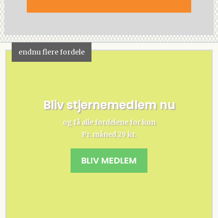
endnu flere fordele
Bliv stjernemedlem nu
og få alle fordelene for kun
Pr. måned 29 kr.
BLIV MEDLEM