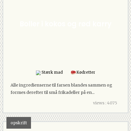
Boller i kokos og rød karry
Stærk mad
Kødretter
Alle ingredienserne til farsen blandes sammen og
formes derefter til små frikadeller på en...
views : 4075
opskrift