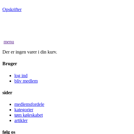
Opskrifter
menu
Der er ingen varer i din kurv.
Bruger
log ind
bliv medlem
sider
medlemsfordele
kategorier
tøm køleskabet
artikler
følg os