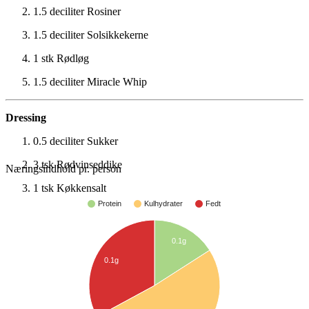
1.5 deciliter
Rosiner
1.5 deciliter
Solsikkekerne
1 stk
Rødløg
1.5 deciliter
Miracle Whip
Dressing
0.5 deciliter
Sukker
3 tsk
Rødvinseddike
Næringsindhold pr. person
1 tsk
Køkkensalt
Protein
Kulhydrater
Fedt
0.1g
0.1g