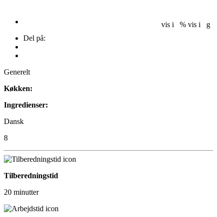
vis i %
vis i g
Del på:
Generelt
Køkken:
Ingredienser:
Dansk
8
Tilberedningstid
20 minutter