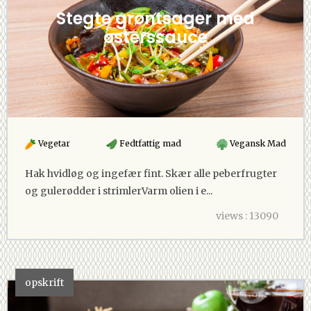
Stegte grøntsager med
østerssauce
Vegetar
Fedtfattig mad
Vegansk Mad
Hak hvidløg og ingefær fint. Skær alle peberfrugter
og gulerødder i strimlerVarm olien i e...
views : 13090
opskrift