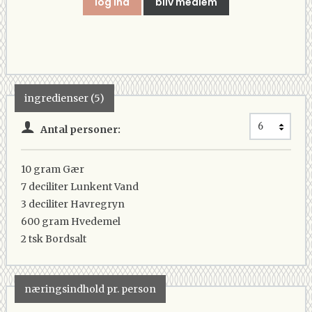
log ind
bliv medlem
ingredienser (5)
Antal personer:
10 gram
Gær
7 deciliter
Lunkent Vand
3 deciliter
Havregryn
600 gram
Hvedemel
2 tsk
Bordsalt
næringsindhold pr. person