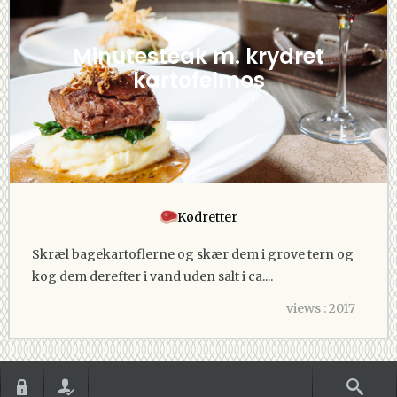
Minutesteak m. krydret
kartofelmos
Kødretter
Skræl bagekartoflerne og skær dem i grove tern og
kog dem derefter i vand uden salt i ca....
views : 2017