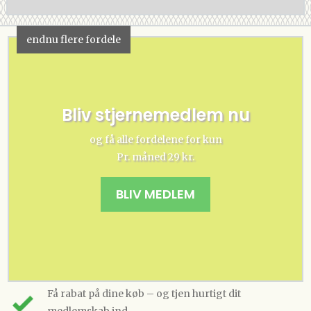
endnu flere fordele
Bliv stjernemedlem nu
og få alle fordelene for kun
Pr. måned 29 kr.
BLIV MEDLEM
Få rabat på dine køb – og tjen hurtigt dit