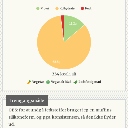
Protein
Kulhydrater
Fedt
11.2g
68.5g
334
kcal i alt
Vegetar
Vegansk Mad
Fedtfattig mad
fremgangsmåde
OBS: for at undgå fedtstoffer bruger jeg en muffins
silikoneform, og pga. konsistensen, så den ikke flyder
ud.