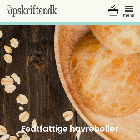
menu
Der er ingen varer i din kurv.
Fedtfattige havreboller