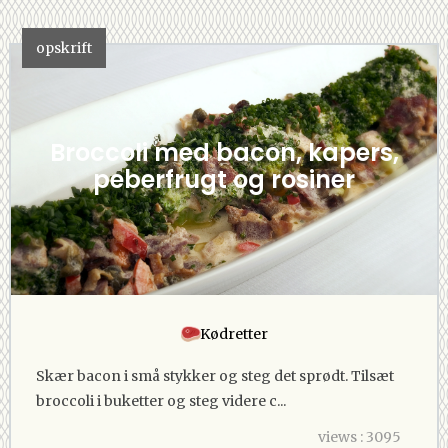
opskrift
Broccoli med bacon, kapers,
peberfrugt og rosiner
Kødretter
Skær bacon i små stykker og steg det sprødt. Tilsæt
broccoli i buketter og steg videre c...
views : 3095