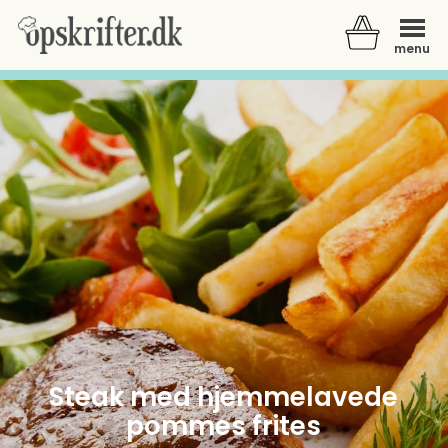
menu
Der er ingen varer i din kurv.
Steak med hjemmelavede
pommes frites