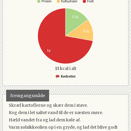
Protein
Kulhydrater
Fedt
0.2g
0.2g
1g
11
kcal i alt
Kødretter
fremgangsmåde
Skræl kartoflerne og skær dem i stave.
Kog dem i let saltet vand til de er næsten møre.
Hæld vandet fra og lad dem køle af.
Varm solsikkeolien op i en gryde, og lad det blive godt