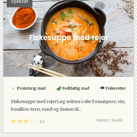
opskrift
Fiskesuppe med rejer
Proteinrig mad
Fedtfattig mad
Fiskeretter
Fiskesuppe med rejerLøg svitses i olie. Tomatpure, vin,
bouillon-tern, vand og timian til...
views : 14410
3.5