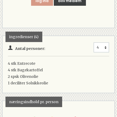
log ind
bliv medlem
ingredienser (4)
Antal personer:
4 stk
Entrecote
4 stk
Bagekartoffel
2 spsk
Olivenolie
1 deciliter
Solsikkeolie
næringsindhold pr. person