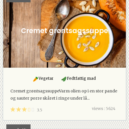
Cremet grøntsagssuppe
Vegetar
Fedtfattig mad
Cremet grøntsagssuppeVarm olien op i en stor pande
og sauter porre skåret i ringe under lå...
views : 5624
3.5