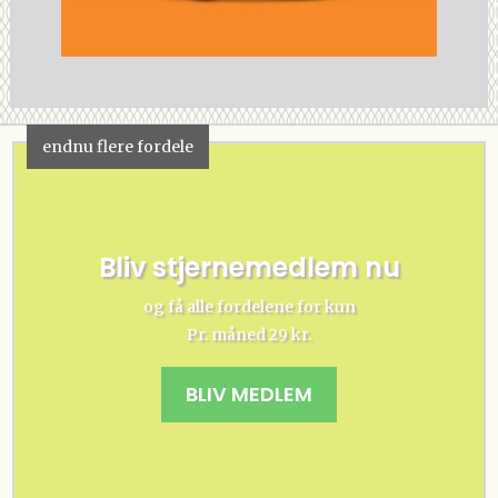
endnu flere fordele
Bliv stjernemedlem nu
og få alle fordelene for kun
Pr. måned 29 kr.
BLIV MEDLEM