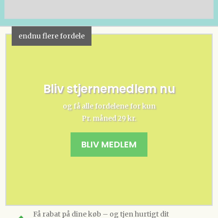
endnu flere fordele
Bliv stjernemedlem nu
og få alle fordelene for kun
Pr. måned 29 kr.
BLIV MEDLEM
Få rabat på dine køb – og tjen hurtigt dit