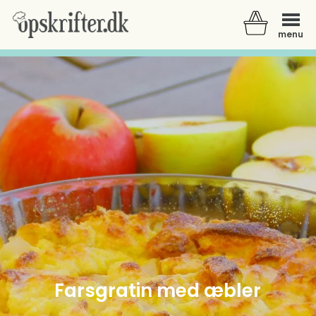
menu
Der er ingen varer i din kurv.
Farsgratin med æbler