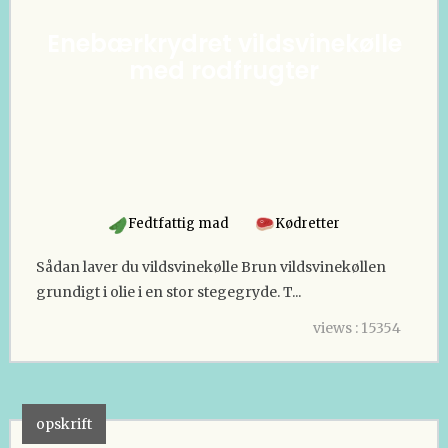
Enebærkrydret vildsvinekølle
med rodfrugter
Fedtfattig mad
Kødretter
Sådan laver du vildsvinekølle Brun vildsvinekøllen
grundigt i olie i en stor stegegryde. T...
views : 15354
opskrift