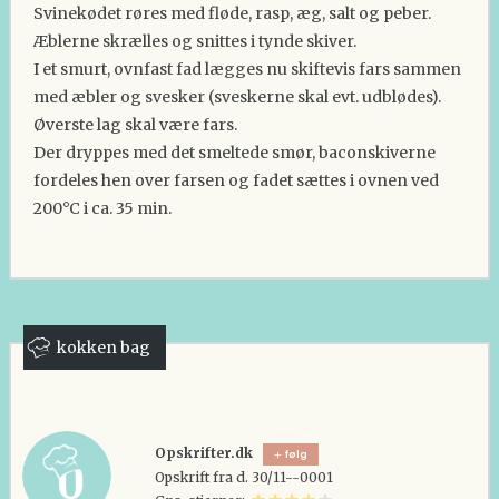
Svinekødet røres med fløde, rasp, æg, salt og peber.
Æblerne skrælles og snittes i tynde skiver.
I et smurt, ovnfast fad lægges nu skiftevis fars sammen
med æbler og svesker (sveskerne skal evt. udblødes).
Øverste lag skal være fars.
Der dryppes med det smeltede smør, baconskiverne
fordeles hen over farsen og fadet sættes i ovnen ved
200°C i ca. 35 min.
kokken bag
Opskrifter.dk
følg
Opskrift fra d. 30/11--0001