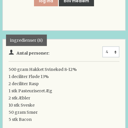
log ind
bliv medlem
ingredienser (8)
Antal personer:
500 gram
Hakket Svinekød 8-12%
1 deciliter
Fløde 13%
2 deciliter
Rasp
1 stk
Pasteuriseret Æg
2 stk
Æbler
10 stk
Sveske
50 gram
Smør
5 stk
Bacon