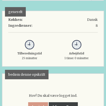
generelt
Køkken:
Dansk
Ingredienser:
8
Tilberedningstid
Arbejdstid
25 minutter
1 timer 0 minutter
bedøm denne opskrift
Hov! Du skal være logget ind.