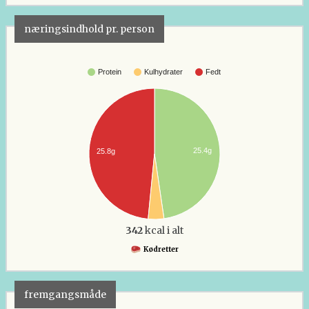
næringsindhold pr. person
Protein
Kulhydrater
Fedt
25.4g
25.8g
342
kcal i alt
Kødretter
fremgangsmåde