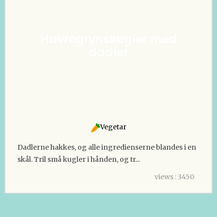
Havregrynskugler med
dadler
Vegetar
Dadlerne hakkes, og alle ingredienserne blandes i en
skål. Tril små kugler i hånden, og tr...
views : 3450