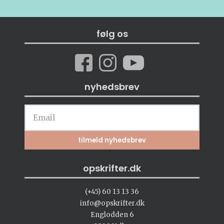
følg os
nyhedsbrev
opskrifter.dk
(+45) 60 13 13 36
info@opskrifter.dk
Englodden 6