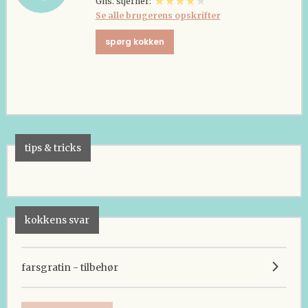
Gns. stjerner:
Se alle brugerens opskrifter
spørg kokken
tips & tricks
kokkens svar
farsgratin - tilbehør