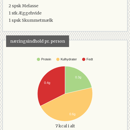
2 spsk
Melasse
1 stk
Æggehvide
1 spsk
Skummetmælk
næringsindhold pr. person
Protein
Kulhydrater
Fedt
0.3g
0.4g
0.6g
7
kcal i alt