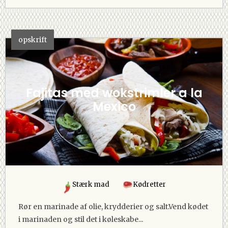
opskrift
Fajitas med wokstrimler a la
Mexico
Stærk mad
Kødretter
Rør en marinade af olie, krydderier og salt.Vend kødet
i marinaden og stil det i køleskabe...