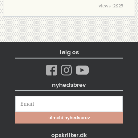
views : 2925
følg os
nyhedsbrev
opskrifter.dk