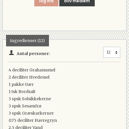
log ind
bliv medlem
ingredienser (12)
Antal personer:
4 deciliter
Grahamsmel
2 deciliter
Hvedemel
1 pakke
Gær
1 tsk
Bordsalt
3 spsk
Solsikkekerne
3 spsk
Sesamfrø
3 spsk
Græskarkerner
0.75 deciliter
Havregryn
2.5 deciliter
Vand