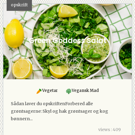
opskrift
Green Goddess Salat
Vegetar
Vegansk Mad
Sådan laver du opskriftenForbered alle
grøntsagerne: Skyl og hak grøntsager og kog
bønnern...
views : 409