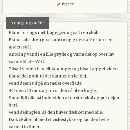
Vegetar
fremgangsmåde
Bland to slags mel, bagegær og salt i en skål.
Bland solsikkefrø, sesamfrø og græskarkerner i en
anden skål.
Anbring vand i en lille gryde og varm det op over lav
varme til 50-55°C.
Tilsæt væden til melblandingen og tilsæt æggehviden.
Bland det godt, til det danner en let dej.
Vend dejen ud på en melet overflade.
Ælt den i 10 min. og form den så til en kugle.
Smør lidt olie på indersiden af en stor skål og put dejen
heri.
Vend dejkuglen, så den bliver dækket med olie.
Dæk skålen til med et viskestykke og lad den hvile
varmt i to timer.