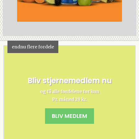
endnu flere fordele
Bliv stjernemedlem nu
og få alle fordelene for kun
Pr. måned 29 kr.
BLIV MEDLEM