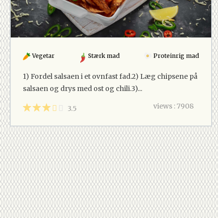
Vegetar
Stærk mad
Proteinrig mad
1) Fordel salsaen i et ovnfast fad.2) Læg chipsene på
salsaen og drys med ost og chili.3)...
views : 7908
3.5