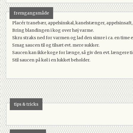
fremgangsmåde
Placér tranebær, appelsinskal, kanelstænger, appelsinsaft,
Bring blandingen i kog over høj varme.
Skru straks ned for varmen og lad den simre i ca. en time el
Smag saucen til og tilsæt evt. mere sukker.
Saucen kan ikke koge for længe, så giv den evt. længere ti
Stil saucen på køl i en lukket beholder.
tips & tricks