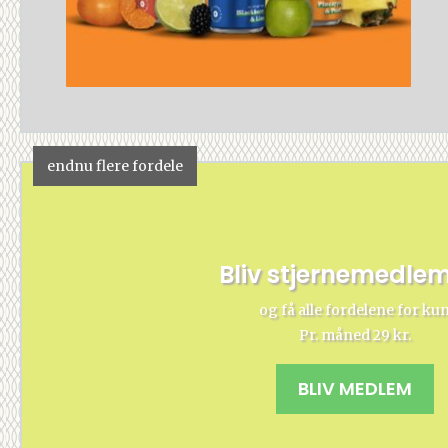
endnu flere fordele
Bliv stjernemedle
og få alle fordelene for ku
Pr. måned 29 kr.
BLIV MEDLEM