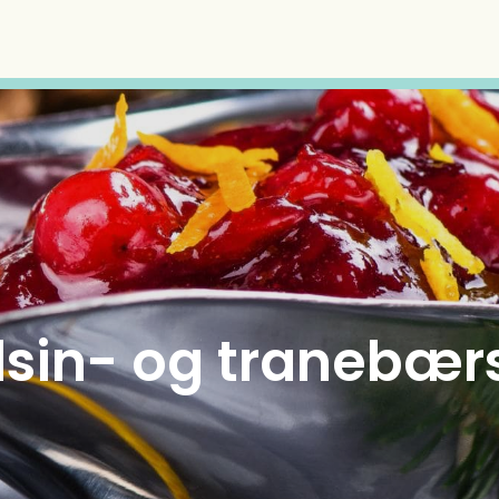
lsin- og tranebær