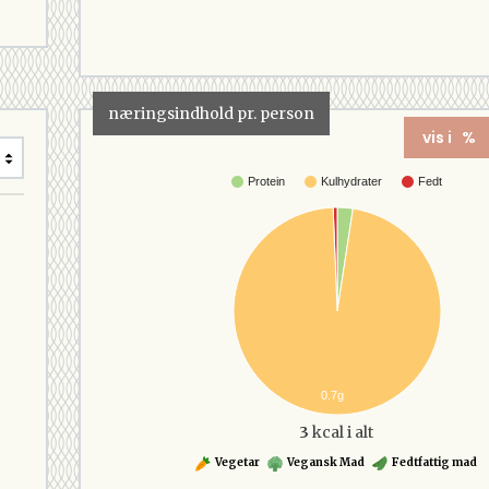
næringsindhold pr. person
vis i %
Protein
Kulhydrater
Fedt
0.7g
3
kcal i alt
Vegetar
Vegansk Mad
Fedtfattig mad