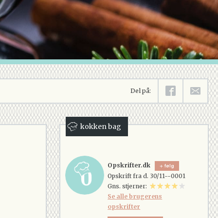
Del på:
kokken bag
Opskrifter.dk
følg
Opskrift fra d. 30/11--0001
Gns. stjerner:
Se alle brugerens
opskrifter