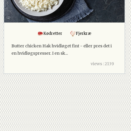
Kødretter
Fjerkræ
Butter chicken Hak hvidløget fint - eller pres det i
en hvidløgspresser. I en sk...
views : 2139