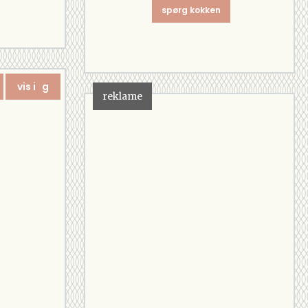
spørg kokken
vis i g
reklame