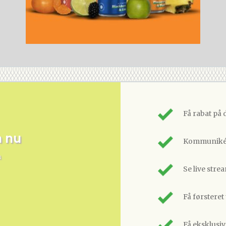
Få rabat på 
m nu
Kommunikér
n
Se live stre
Få førsteret
Få eksklusi