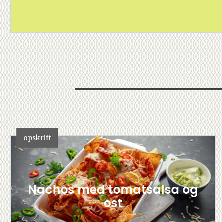
opskrift
Nachos med tomatsalsa og
ost