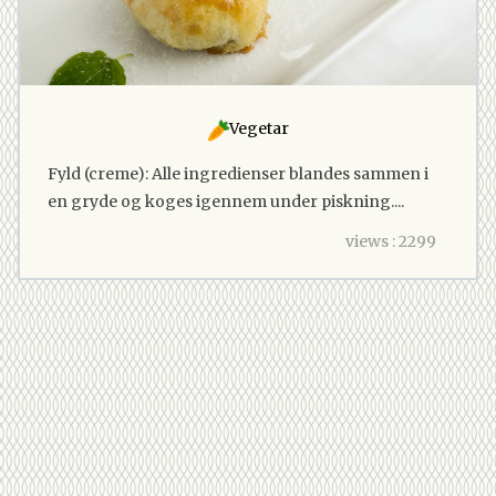
Vegetar
Fyld (creme): Alle ingredienser blandes sammen i
en gryde og koges igennem under piskning....
views : 2299