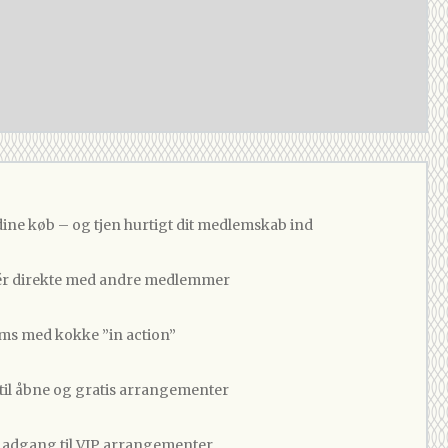
dine køb – og tjen hurtigt dit medlemskab ind
 direkte med andre medlemmer
ams med kokke ”in action”
 til åbne og gratis arrangementer
v adgang til VIP arrangementer