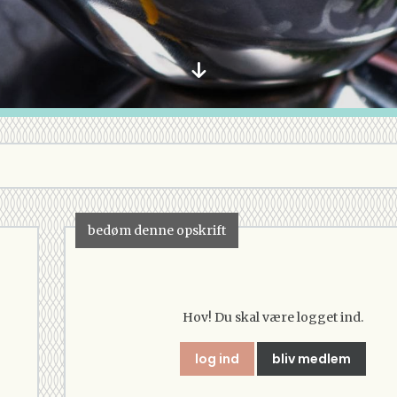
bedøm denne opskrift
Hov! Du skal være logget ind.
log ind
bliv medlem