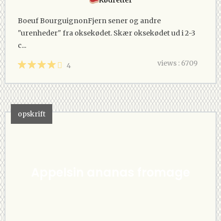
Boeuf BourguignonFjern sener og andre
"urenheder" fra oksekødet. Skær oksekødet ud i 2-3
c...
views : 6709
4
opskrift
Appelsin ananas fromage