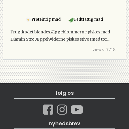
Proteinrig mad
Fedtfattig mad
Frugtkødet blendes.Æggeblommerne piskes med
Diamin Strø.Æggehviderne piskes stive (med tør...
views : 3718
følg os
nyhedsbrev