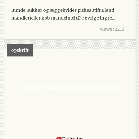
Bunde:Sukker og æggehvider piskes stift.Blend
mandler(eller køb mandelmel).De øvrige ingre...
views : 2213
opskrift
Fransk Boeuf Bourguignon
Kødretter