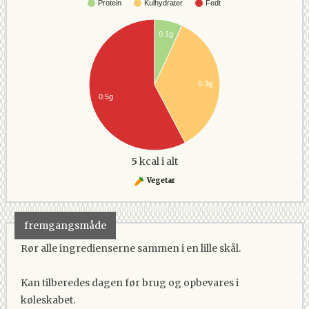
Protein
Kulhydrater
Fedt
0.1g
0.3g
0.5g
5
kcal i alt
Vegetar
fremgangsmåde
Rør alle ingredienserne sammen i en lille skål.
Kan tilberedes dagen før brug og opbevares i
køleskabet.