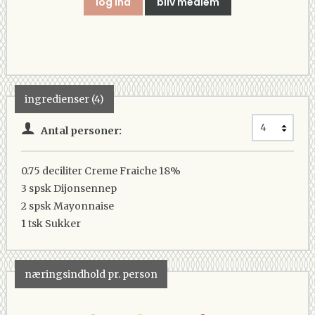
log ind
bliv medlem
ingredienser (4)
Antal personer:
0.75 deciliter
Creme Fraiche 18%
3 spsk
Dijonsennep
2 spsk
Mayonnaise
1 tsk
Sukker
næringsindhold pr. person