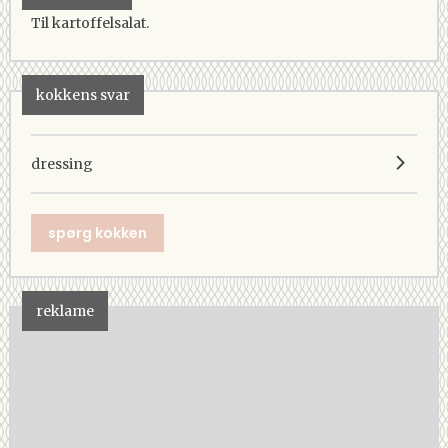
Til kartoffelsalat.
kokkens svar
dressing
spørg kokken
reklame