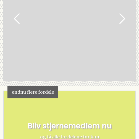
endnu flere fordele
Bliv stjernemedlem nu
og få alle fordelene for kun