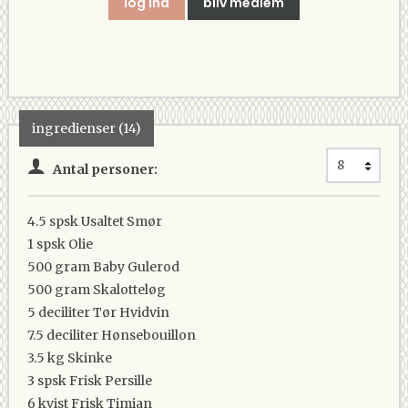
log ind
bliv medlem
ingredienser (14)
Antal personer:
4.5 spsk
Usaltet Smør
1 spsk
Olie
500 gram
Baby Gulerod
500 gram
Skalotteløg
5 deciliter
Tør Hvidvin
7.5 deciliter
Hønsebouillon
3.5 kg
Skinke
3 spsk
Frisk Persille
6 kvist
Frisk Timian