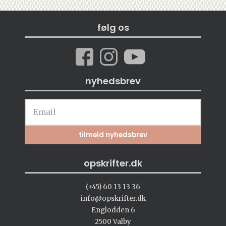
følg os
nyhedsbrev
opskrifter.dk
(+45) 60 13 13 36
info@opskrifter.dk
Englodden 6
2500 Valby