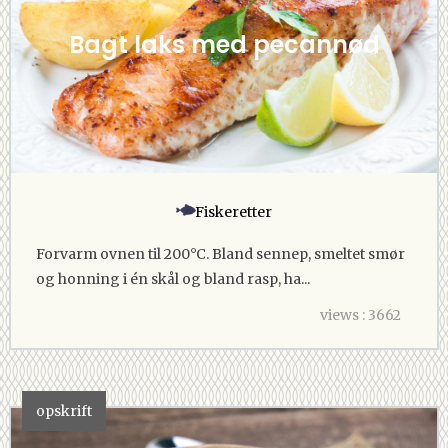
Bagt laks med pecannød
Fiskeretter
Forvarm ovnen til 200°C. Bland sennep, smeltet smør
og honning i én skål og bland rasp, ha...
views : 3662
opskrift