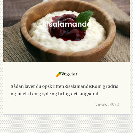
Risalamande
Vegetar
Sådan laver du opskriftenRisalamande:Kom grødris
og mælk i en gryde og bring det langsomt...
views : 3932