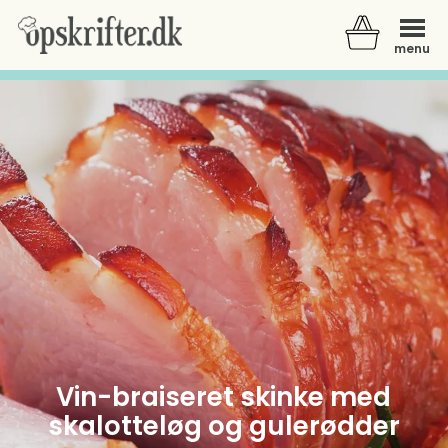
menu
Der er ingen varer i din kurv.
Vin-braiseret skinke med
skalotteløg og gulerødder