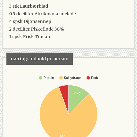
3 stk
Laurbærblad
0.5 deciliter
Abrikosmarmelade
4 spsk
Dijonsennep
2 deciliter
Piskefløde 38%
1 spsk
Frisk Timian
næringsindhold pr. person
Protein
Kulhydrater
Fedt
2.2g
14.1g