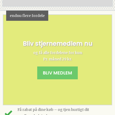
endnu flere fordele
Bliv stjernemedlem nu
og få alle fordelene for kun
Pr. måned 29 kr.
BLIV MEDLEM
Få rabat på dine køb – og tjen hurtigt dit