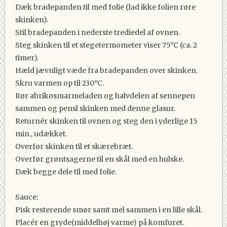
Dæk bradepanden til med folie (lad ikke folien røre
skinken).
Stil bradepanden i nederste trediedel af ovnen.
Steg skinken til et stegetermometer viser 75°C (ca. 2
timer).
Hæld jævnligt væde fra bradepanden over skinken.
Skru varmen op til 230°C.
Rør abrikosmarmeladen og halvdelen af sennepen
sammen og pensl skinken med denne glasur.
Returnér skinken til ovnen og steg den i yderlige 15
min., udækket.
Overfør skinken til et skærebræt.
Overfør grøntsagerne til en skål med en hulske.
Dæk begge dele til med folie.
Sauce:
Pisk resterende smør samt mel sammen i en lille skål.
Placér en gryde(middelhøj varme) på komfuret.