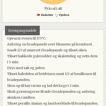
75
kcal i alt
Kødretter
Fjerkræ
fremgangsmåde
Opvarm ovnen til 175°C.
Anbring en bradepande over blussene på komfuret.
Smelt 1/3 af smørret i bradepande og tilsæt olien.
Tilsæt hakkede gulerødder og skalotteløg og svits dem
i 5 min.
Drys med salt og peber.
Tilsæt halvdelen af hvidvinen samt 1/3 af bouillonen til
bradepanden.
Skru op til høj varme og lad det koge i 3 min.
Skub grøntsagerne til side i bradepanden og anbring
skinken i midten.
Tilsæt persille, timian og laurbærblade til bradepanden.