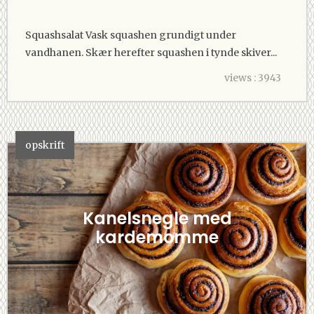
Squashsalat Vask squashen grundigt under
vandhanen. Skær herefter squashen i tynde skiver...
views : 3943
opskrift
Kanelsnegle med
kardemomme