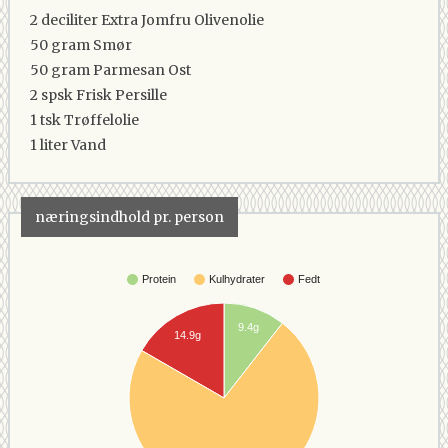
2 deciliter
Extra Jomfru Olivenolie
50 gram
Smør
50 gram
Parmesan Ost
2 spsk
Frisk Persille
1 tsk
Trøffelolie
1 liter
Vand
næringsindhold pr. person
Protein
Kulhydrater
Fedt
9.4g
14.9g