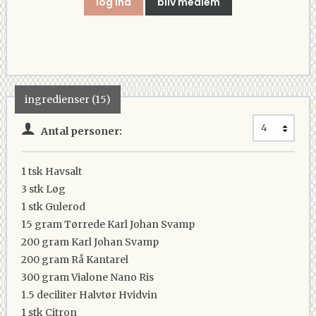
log ind
bliv medlem
ingredienser (15)
Antal personer:
1 tsk
Havsalt
3 stk
Løg
1 stk
Gulerod
15 gram
Tørrede Karl Johan Svamp
200 gram
Karl Johan Svamp
200 gram
Rå Kantarel
300 gram
Vialone Nano Ris
1.5 deciliter
Halvtør Hvidvin
1 stk
Citron