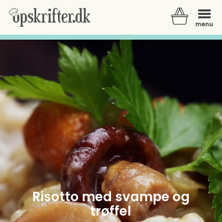
menu
Der er ingen varer i din kurv.
Risotto med svampe og
trøffel