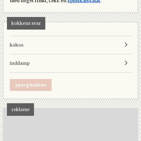
med noget friskt, f.eks. en
spidskålssalat
.
kokkens svar
kokos
inddamp
spørg kokken
reklame