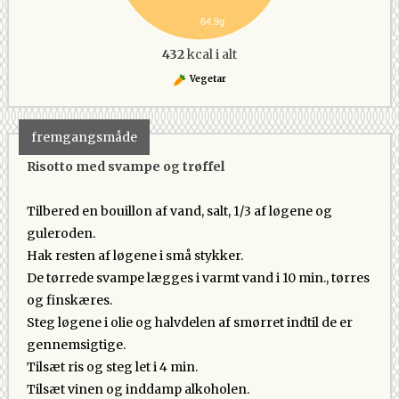
64.9g
432
kcal i alt
Vegetar
fremgangsmåde
Risotto med svampe og trøffel
Tilbered en bouillon af vand, salt, 1/3 af løgene og
guleroden.
Hak resten af løgene i små stykker.
De tørrede svampe lægges i varmt vand i 10 min., tørres
og finskæres.
Steg løgene i olie og halvdelen af smørret indtil de er
gennemsigtige.
Tilsæt ris og steg let i 4 min.
Tilsæt vinen og inddamp alkoholen.