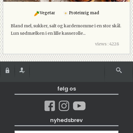
Vegetar
Proteinrig mad
Bland mel, sukker, salt og kardemomme i en stor skål.
Lun sødmælken i en lille kasserolle...
views : 4228
følg os
nyhedsbrev