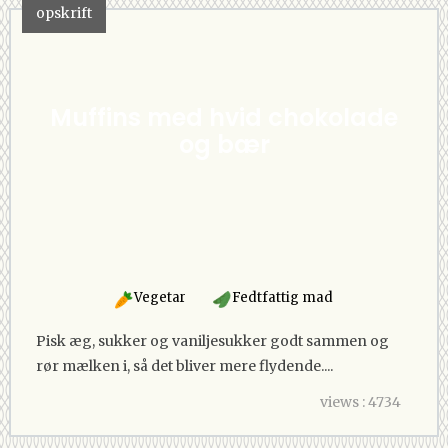
opskrift
Muffins med hvid chokolade
og bær
Vegetar
Fedtfattig mad
Pisk æg, sukker og vaniljesukker godt sammen og
rør mælken i, så det bliver mere flydende....
views : 4734