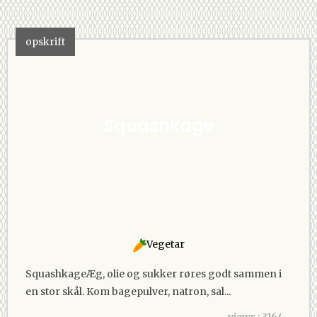
opskrift
Squashkage
Vegetar
SquashkageÆg, olie og sukker røres godt sammen i
en stor skål. Kom bagepulver, natron, sal...
views : 3164