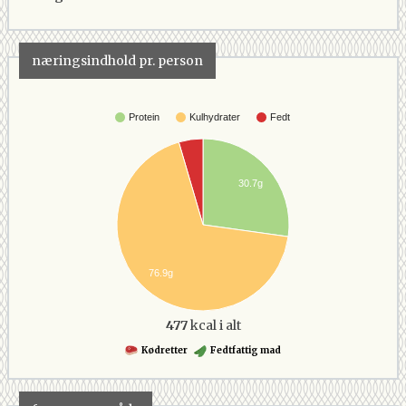
næringsindhold pr. person
Protein
Kulhydrater
Fedt
30.7g
76.9g
477
kcal i alt
Kødretter
Fedtfattig mad