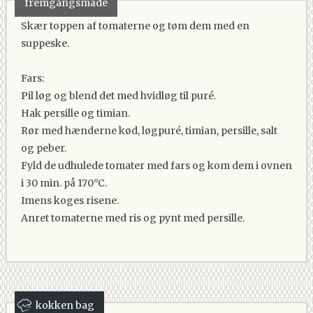
fremgangsmåde
Skær toppen af tomaterne og tøm dem med en
suppeske.
Fars:
Pil løg og blend det med hvidløg til puré.
Hak persille og timian.
Rør med hænderne kød, løgpuré, timian, persille, salt
og peber.
Fyld de udhulede tomater med fars og kom dem i ovnen
i 30 min. på 170°C.
Imens koges risene.
Anret tomaterne med ris og pynt med persille.
kokken bag