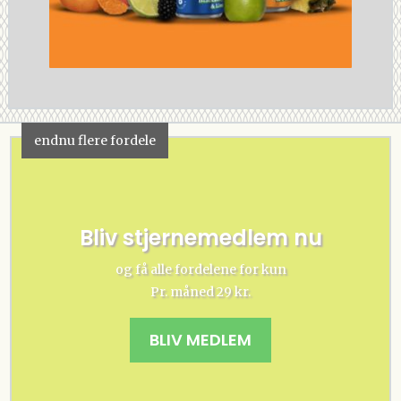
endnu flere fordele
Bliv stjernemedlem nu
og få alle fordelene for kun
Pr. måned 29 kr.
BLIV MEDLEM