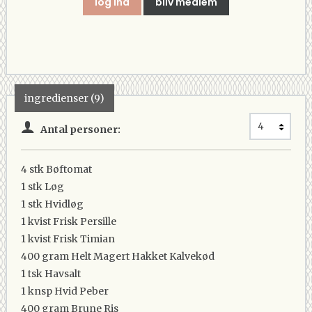
log ind
bliv medlem
ingredienser (9)
Antal personer:
4 stk
Bøftomat
1 stk
Løg
1 stk
Hvidløg
1 kvist
Frisk Persille
1 kvist
Frisk Timian
400 gram
Helt Magert Hakket Kalvekød
1 tsk
Havsalt
1 knsp
Hvid Peber
400 gram
Brune Ris