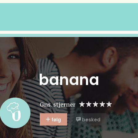
banana
Gns. stjerner
følg
besked