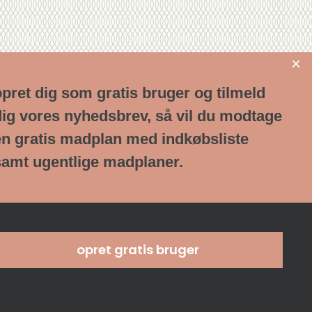
opret dig som gratis bruger og tilmeld
dig vores nyhedsbrev, så vil du modtage
en gratis madplan med indkøbsliste
samt ugentlige madplaner.
find opskrift
#opskrifter.dk
opret gratis bruger