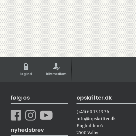
log ind
bliv medlem
følg os
opskrifter.dk
(+45) 60 13 13 36
info@opskrifter.dk
Englodden 6
nyhedsbrev
2500 Valby