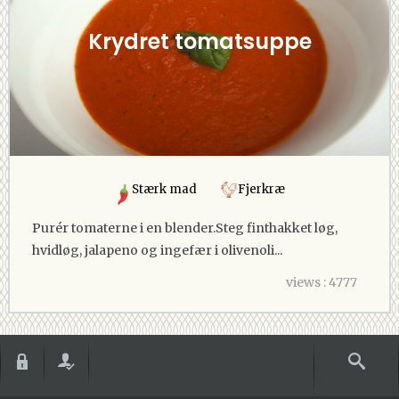
Krydret tomatsuppe
Stærk mad
Fjerkræ
Purér tomaterne i en blender.Steg finthakket løg,
hvidløg, jalapeno og ingefær i olivenoli...
views : 4777