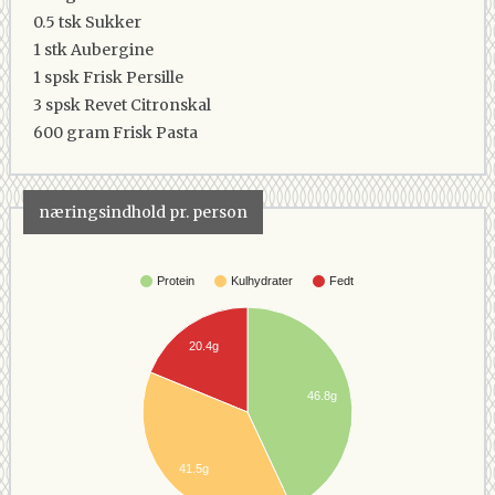
0.5 tsk
Sukker
1 stk
Aubergine
1 spsk
Frisk Persille
3 spsk
Revet Citronskal
600 gram
Frisk Pasta
næringsindhold pr. person
Protein
Kulhydrater
Fedt
20.4g
46.8g
41.5g