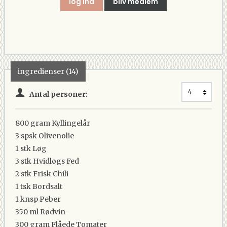
log ind
bliv medlem
ingredienser (14)
Antal personer:
800 gram
Kyllingelår
3 spsk
Olivenolie
1 stk
Løg
3 stk
Hvidløgs Fed
2 stk
Frisk Chili
1 tsk
Bordsalt
1 knsp
Peber
350 ml
Rødvin
300 gram
Flåede Tomater