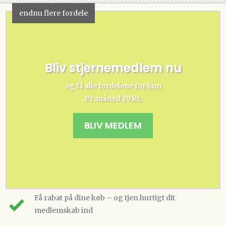
endnu flere fordele
Bliv stjernemedlem nu
og få alle fordelene for kun
Pr. måned 29 kr.
BLIV MEDLEM
Få rabat på dine køb – og tjen hurtigt dit
medlemskab ind