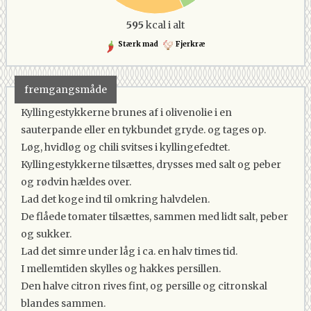
595
kcal i alt
Stærk mad
Fjerkræ
fremgangsmåde
Kyllingestykkerne brunes af i olivenolie i en
sauterpande eller en tykbundet gryde. og tages op.
Løg, hvidløg og chili svitses i kyllingefedtet.
Kyllingestykkerne tilsættes, drysses med salt og peber
og rødvin hældes over.
Lad det koge ind til omkring halvdelen.
De flåede tomater tilsættes, sammen med lidt salt, peber
og sukker.
Lad det simre under låg i ca. en halv times tid.
I mellemtiden skylles og hakkes persillen.
Den halve citron rives fint, og persille og citronskal
blandes sammen.