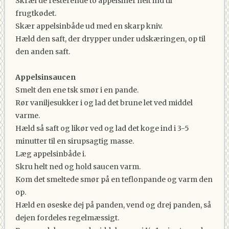
Skræl de resterende to appelsiner helt ind til
frugtkødet.
Skær appelsinbåde ud med en skarp kniv.
Hæld den saft, der drypper under udskæringen, op til
den anden saft.
Appelsinsaucen
Smelt den ene tsk smør i en pande.
Rør vaniljesukker i og lad det brune let ved middel
varme.
Hæld så saft og likør ved og lad det koge ind i 3-5
minutter til en sirupsagtig masse.
Læg appelsinbåde i.
Skru helt ned og hold saucen varm.
Kom det smeltede smør på en teflonpande og varm den
op.
Hæld en øseske dej på panden, vend og drej panden, så
dejen fordeles regelmæssigt.