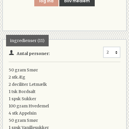
log ind
bliv medlem
ingredienser (11)
Antal personer:
50 gram
Smør
2 stk
Æg
2 deciliter
Letmælk
1 tsk
Bordsalt
1 spsk
Sukker
100 gram
Hvedemel
4 stk
Appelsin
50 gram
Smør
1 spsk
Vanillesukker