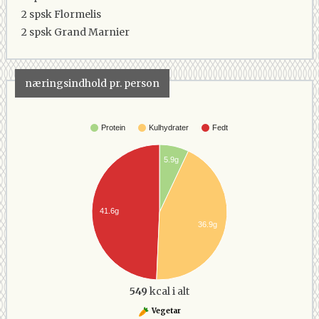
2 spsk
Flormelis
2 spsk
Grand Marnier
næringsindhold pr. person
Protein
Kulhydrater
Fedt
5.9g
41.6g
36.9g
549
kcal i alt
Vegetar