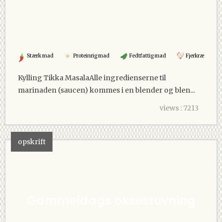
Stærk mad
Proteinrig mad
Fedtfattig mad
Fjerkræ
Kylling Tikka MasalaAlle ingredienserne til
marinaden (saucen) kommes i en blender og blen...
views : 7213
opskrift
Gammeldags oksestuvning