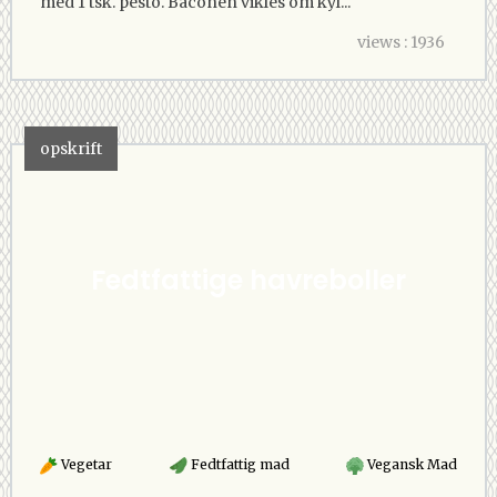
med 1 tsk. pesto. Baconen vikles om kyl...
views : 1936
opskrift
Fedtfattige havreboller
Vegetar
Fedtfattig mad
Vegansk Mad