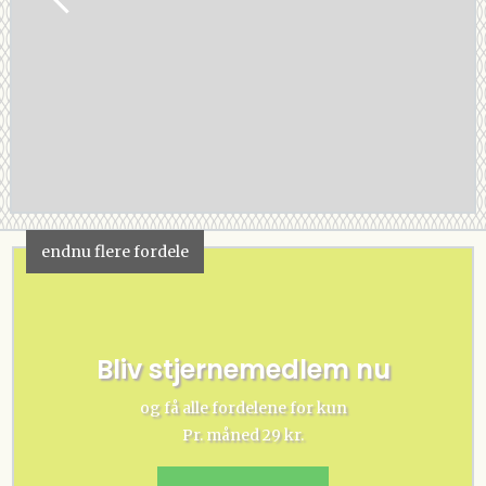
endnu flere fordele
Bliv stjernemedlem nu
og få alle fordelene for kun
Pr. måned 29 kr.