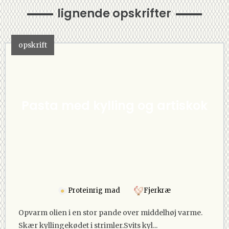
lignende opskrifter
opskrift
Pasta med kylling og artiskok
Proteinrig mad
Fjerkræ
Opvarm olien i en stor pande over middelhøj varme.
Skær kyllingekødet i strimler.Svits kyl...