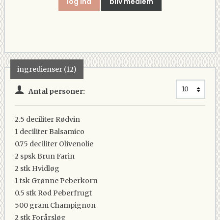
log ind
bliv medlem
ingredienser (12)
Antal personer:
2.5 deciliter
Rødvin
1 deciliter
Balsamico
0.75 deciliter
Olivenolie
2 spsk
Brun Farin
2 stk
Hvidløg
1 tsk
Grønne Peberkorn
0.5 stk
Rød Peberfrugt
500 gram
Champignon
2 stk
Forårsløg