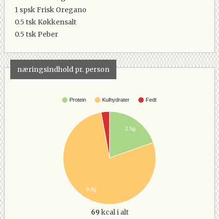
1 spsk
Frisk Oregano
0.5 tsk
Køkkensalt
0.5 tsk
Peber
næringsindhold pr. person
Protein
Kulhydrater
Fedt
2.5g
9.8g
69
kcal i alt