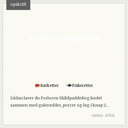
opskrift
Forloren skildpadde
Kødretter
Fiskeretter
Sådan laver du Forloren SkildpaddeKog kødet
sammen med gulerødder, porrer og løg i knap 2...
views : 6768