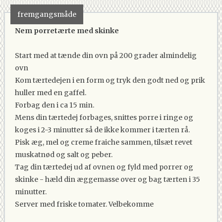
fremgangsmåde
Nem porretærte med skinke
Start med at tænde din ovn på 200 grader almindelig
ovn
Kom tærtedejen i en form og tryk den godt ned og prik
huller med en gaffel.
Forbag den i ca 15 min.
Mens din tærtedej forbages, snittes porre i ringe og
koges i 2-3 minutter så de ikke kommer i tærten rå.
Pisk æg, mel og creme fraiche sammen, tilsæt revet
muskatnød og salt og peber.
Tag din tærtedej ud af ovnen og fyld med porrer og
skinke - hæld din æggemasse over og bag tærten i 35
minutter.
Server med friske tomater. Velbekomme