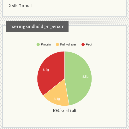
2 stk
Tomat
næringsindhold pr. person
Protein
Kulhydrater
Fedt
6.4g
8.5g
3.1g
104
kcal i alt