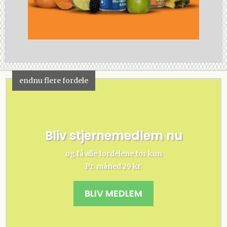
endnu flere fordele
Bliv stjernemedlem nu
og få alle fordelene for kun
Pr. måned 29 kr.
BLIV MEDLEM