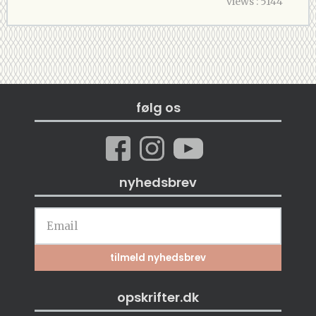
views : 5144
følg os
nyhedsbrev
opskrifter.dk