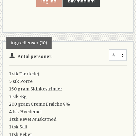
log ind
bliv medlem
ingredienser (10)
Antal personer:
1 stk
Tærtedej
5 stk
Porre
150 gram
Skinkestrimler
3 stk
Æg
200 gram
Creme Fraiche 9%
4 tsk
Hvedemel
1 tsk
Revet Muskatnød
1 tsk
Salt
1 tsk
Peber