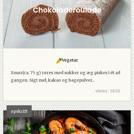
Chokoladeroulade
Vegetar
Smør(ca. 75 g) røres med sukker og æg piskes i ét ad
gangen. Sigt mel, kakao og bagepulver...
views : 3838
opskrift