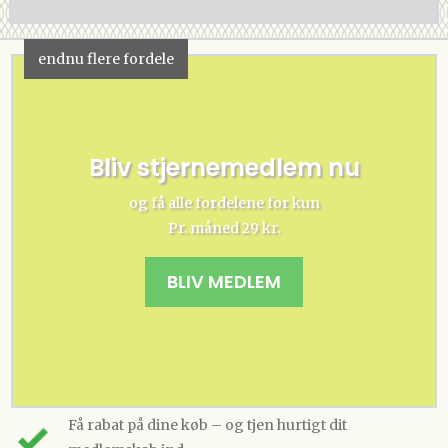
endnu flere fordele
Bliv stjernemedlem nu
og få alle fordelene for kun
Pr. måned 29 kr.
BLIV MEDLEM
Få rabat på dine køb – og tjen hurtigt dit