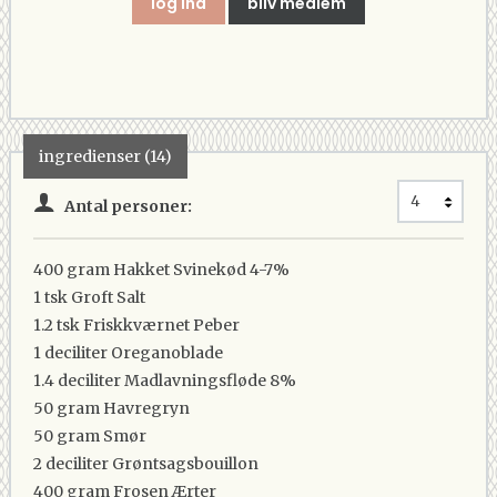
log ind
bliv medlem
ingredienser (14)
Antal personer:
400 gram
Hakket Svinekød 4-7%
1 tsk
Groft Salt
1.2 tsk
Friskkværnet Peber
1 deciliter
Oreganoblade
1.4 deciliter
Madlavningsfløde 8%
50 gram
Havregryn
50 gram
Smør
2 deciliter
Grøntsagsbouillon
400 gram
Frosen Ærter