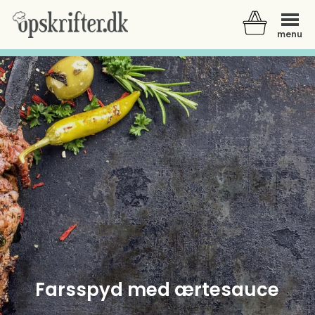
menu
Der er ingen varer i din kurv.
Farsspyd med ærtesauce