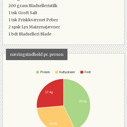
200 gram
Bladselleristilk
1 tsk
Groft Salt
1 tsk
Friskkværnet Peber
2 spsk
Lys Maizenajævner
1 bdt
Bladselleri Blade
næringsindhold pr. person
Protein
Kulhydrater
Fedt
17.4g
28.2g
20.4g