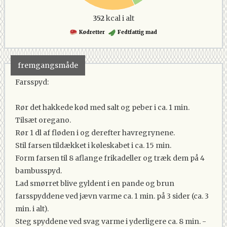
352
kcal i alt
Kødretter
Fedtfattig mad
fremgangsmåde
Farsspyd:
Rør det hakkede kød med salt og peber i ca. 1 min.
Tilsæt oregano.
Rør 1 dl af fløden i og derefter havregrynene.
Stil farsen tildækket i køleskabet i ca. 15 min.
Form farsen til 8 aflange frikadeller og træk dem på 4
bambusspyd.
Lad smørret blive gyldent i en pande og brun
farsspyddene ved jævn varme ca. 1 min. på 3 sider (ca. 3
min. i alt).
Steg spyddene ved svag varme i yderligere ca. 8 min. -