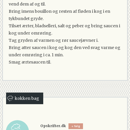
vend dem af og til.
Bring imens bouillon og resten af fløden i kog i en
tykbundet gryde.
Tilsæt ærter, bladselleri, salt og peber og bring saucen i
kog under omrøring.
Tag gryden af varmen og rør saucejævner i.
Bring atter saucen i kog og kog den ved svag varme og
under omrøring i ca. 1 min.
Smag ærtesaucen til.
kokken bag
Opskrifter.dk
følg