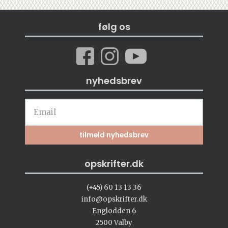
følg os
nyhedsbrev
opskrifter.dk
(+45) 60 13 13 36
info@opskrifter.dk
Englodden 6
2500 Valby